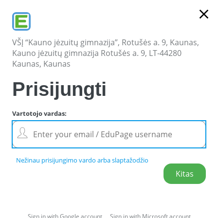
close
VŠĮ “Kauno jėzuitų gimnazija”, Rotušės a. 9, Kaunas,
Kauno jėzuitų gimnazija Rotušės a. 9, LT-44280
Kaunas, Kaunas
Prisijungti
Vartotojo vardas
:
Nežinau prisijungimo vardo arba slaptažodžio
Sign in with Google account
Sign in with Microsoft account