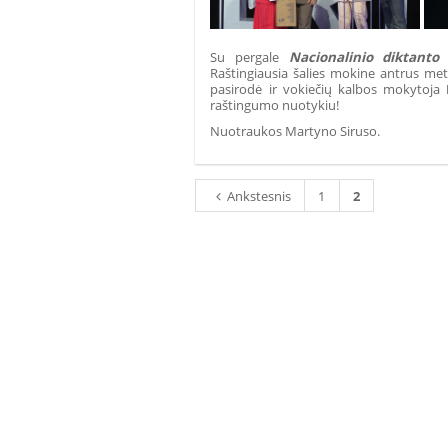
Su pergale
Nacionalinio diktanto
f
Raštingiausia šalies mokine antrus metu
pasirodė ir vokiečių kalbos mokytoja
raštingumo nuotykiu!
Nuotraukos Martyno Siruso.
Ankstesnis
1
2