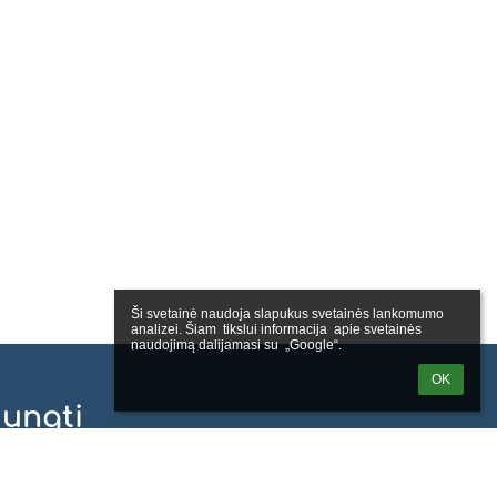
Ši svetainė naudoja slapukus svetainės lankomumo 
analizei. Šiam  tikslui informacija  apie svetainės 
naudojimą dalijamasi su  „Google“.
OK
jungti
Sign in with EduPage account