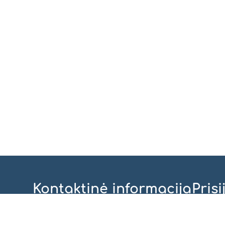
Kontaktinė informacija
Prisi
VŠĮ “Kauno jėzuitų gimnazija”, Rotušės a. 9,
Kaunas