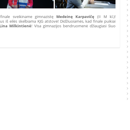
inale sveikiname gimnazistę
Medeinę Karpavičę
(II M kl.)!
s iš eilės skelbiama KJG atstovė! Didžiuoiamės, kad finale puikiai
Lina Milkintienė
! Visa gimnazijos bendruomenė džiaugiasi šiuo