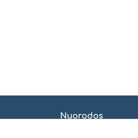
Nuorodos
Interneto puslapio administratorius