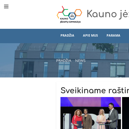
Kauno jė
PRADŽIA
APIE MUS
PARAMA
PRADŽIA
NEWS
News
Sveikiname rašti