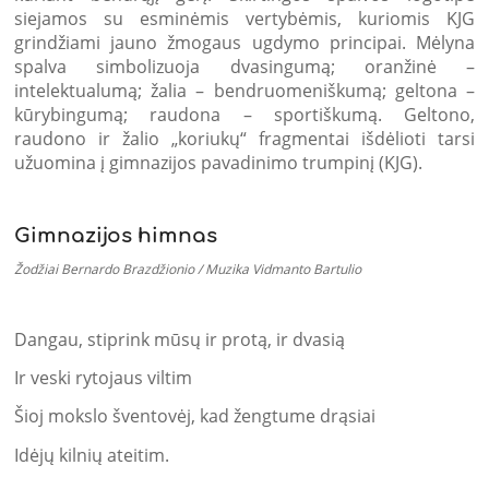
siejamos su esminėmis vertybėmis, kuriomis KJG
grindžiami jauno žmogaus ugdymo principai. Mėlyna
spalva simbolizuoja dvasingumą; oranžinė –
intelektualumą; žalia – bendruomeniškumą; geltona –
kūrybingumą; raudona – sportiškumą. Geltono,
raudono ir žalio „koriukų“ fragmentai išdėlioti tarsi
užuomina į gimnazijos pavadinimo trumpinį (KJG).
Gimnazijos himnas
Žodžiai Bernardo Brazdžionio / Muzika Vidmanto Bartulio
Dangau, stiprink mūsų ir protą, ir dvasią
Ir veski rytojaus viltim
Šioj mokslo šventovėj, kad žengtume drąsiai
Idėjų kilnių ateitim.