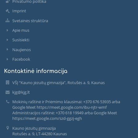
Privatumo politika
Imprint
Svetainės struktūra
Apie mus
Susisiekti
Naujienos
Facebook
Kontaktinė informacija
VŠĮ “Kauno jėzuitų gimnazija”, Rotušės a. 9, Kaunas
kjg@kjg.lt
Mokinių raštinė ir Priėmimo klausimai: +370 676 53935 arba
Google Meet https://meet.google.com/ibu-njtr-wmf
Administracijos raštinė: +370 618 19949 arba Google Meet
https://meet.google.com/szd-ggzj-egh
Kauno jėzuitų gimnazija
Rotušės a. 9, LT-44280 Kaunas