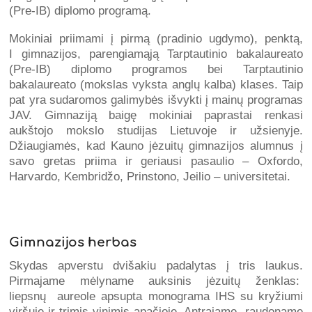
(Pre-IB) diplomo programą.
Mokiniai priimami į pirmą (pradinio ugdymo), penktą,
I gimnazijos, parengiamąją Tarptautinio bakalaureato
(Pre-IB) diplomo programos bei Tarptautinio
bakalaureato (mokslas vyksta anglų kalba) klases. Taip
pat yra sudaromos galimybės išvykti į mainų programas
JAV. Gimnaziją baigę mokiniai paprastai renkasi
aukštojo mokslo studijas Lietuvoje ir užsienyje.
Džiaugiamės, kad Kauno jėzuitų gimnazijos alumnus į
savo gretas priima ir geriausi pasaulio – Oxfordo,
Harvardo, Kembridžo, Prinstono, Jeilio – universitetai.
Gimnazijos herbas
Skydas apverstu dvišakiu padalytas į tris laukus.
Pirmajame mėlyname auksinis jėzuitų ženklas:
liepsnų aureole apsupta monograma IHS su kryžiumi
viršuje ir trimis vinimis apačioje. Antrajame raudoname