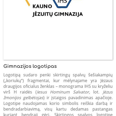
Gimnazijos logotipas
Logotipą sudaro penki skirtingų spalvų šešiakampių
(„koriukų“) fragmentai, kur mėlynajame yra Jėzaus
draugijos oficialus ženklas – monograma IHS su kryželiu
virš H raidės (
Iesus Hominum Salvator
, lot.
Jėzus
žmonijos gelbėtojas
) ir įstaigos pavadinimas apačioje.
Logotipe naudojamas korio simbolis reiškia darbą ir
bendradarbiavimą, visų kartu dedamas pastangas
kuriant bendrąjį gėrį. Skirtingos spalvos logotipe