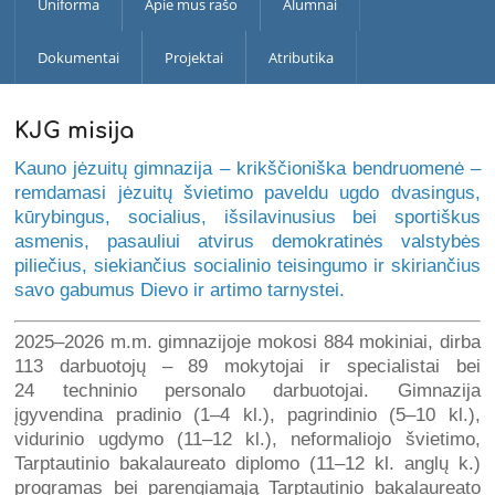
Uniforma
Apie mus rašo
Alumnai
Dokumentai
Projektai
Atributika
KJG misija
Kauno jėzuitų gimnazija – krikščioniška bendruomenė –
remdamasi jėzuitų švietimo paveldu ugdo dvasingus,
kūrybingus, socialius, išsilavinusius bei sportiškus
asmenis, pasauliui atvirus demokratinės valstybės
piliečius, siekiančius socialinio teisingumo ir skiriančius
savo gabumus Dievo ir artimo tarnystei.
2025–2026 m.m. gimnazijoje mokosi 884 mokiniai, dirba
113 darbuotojų – 89 mokytojai ir specialistai bei
24 techninio personalo darbuotojai. Gimnazija
įgyvendina pradinio (1–4 kl.), pagrindinio (5–10 kl.),
vidurinio ugdymo (11–12 kl.), neformaliojo švietimo,
Tarptautinio bakalaureato diplomo (11–12 kl. anglų k.)
programas bei parengiamąją Tarptautinio bakalaureato