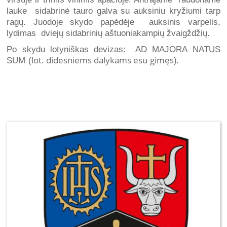
lauke sidabrinė tauro galva su auksiniu kryžiumi tarp
ragų. Juodoje skydo papėdėje auksinis varpelis,
lydimas dviejų sidabrinių aštuoniakampių žvaigždžių.
Po skydu lotyniškas devizas: AD MAJORA NATUS
lot. didesniems dalykams esu gimęs).
SUM (