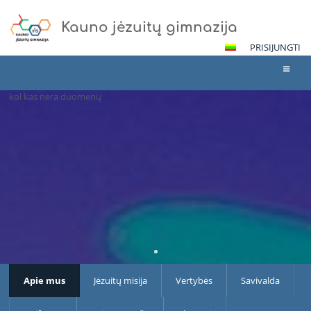
Kauno jėzuitų gimnazija
PRISIJUNGTI
kol kas nėra duomenų
Apie
mus
Apie mus
Jėzuitų misija
Vertybės
Savivalda