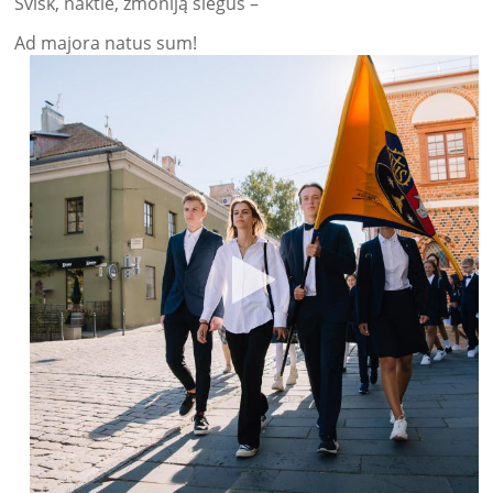
Švisk, naktie, žmoniją slėgus –
Ad majora natus sum!