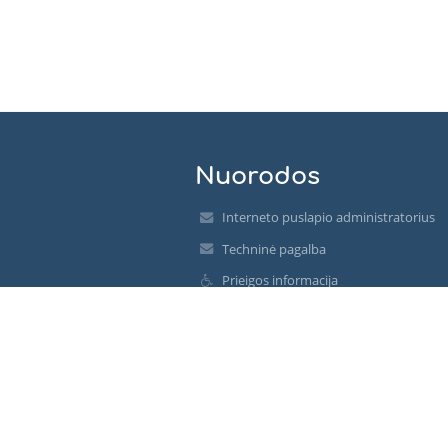
Nuorodos
Interneto puslapio administratorius
Techninė pagalba
Prieigos informacija
Teisinė informacija
Privatumo politika
Imprint
Svetainės struktūra
Apie mus