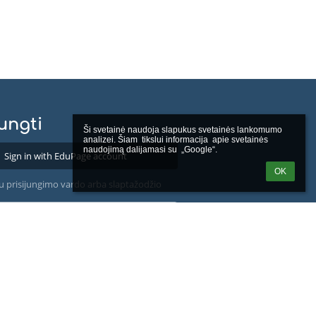
jungti
Ši svetainė naudoja slapukus svetainės lankomumo 
analizei. Šiam  tikslui informacija  apie svetainės 
naudojimą dalijamasi su  „Google“.
Sign in with EduPage account
OK
u prisijungimo vardo arba slaptažodžio
Sign in with Google account
Sign in with Microsoft account