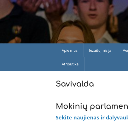
Apie mus
Jėzuitų misija
Ve
Atributika
Savivalda
Mokinių parlamen
Sekite naujienas ir dalyvauk