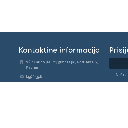
Kontaktinė informacija
Prisi
VŠĮ “Kauno jėzuitų gimnazija”, Rotušės a. 9,
Kaunas
Nežina
kjg@kjg.lt
Mokinių raštinė ir Priėmimo klausimai: +370
676 53935 arba Google Meet
https://meet.google.com/ibu-njtr-wmf
Administracijos raštinė: +370 618 19949 arba
Google Meet https://meet.google.com/szd-
ggzj-egh
Kauno jėzuitų gimnazija
Rotušės a. 9, LT-44280 Kaunas