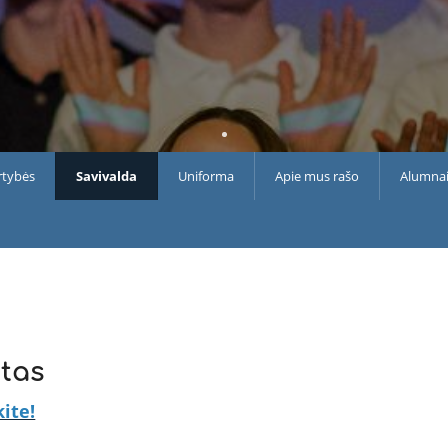
rtybės
Savivalda
Uniforma
Apie mus rašo
Alumna
tas
ite!