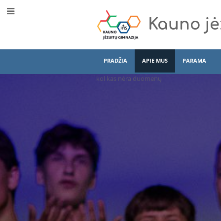
Kauno jė
PRADŽIA
APIE MUS
PARAMA
kol kas nėra duomenų
Apie
mus