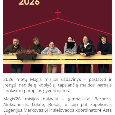
2026 metų Magis misijos uždavinys – pastatyti ir
įrengti nedidelę koplyčią, tapsiančią maldos namais
Lenkisem parapijos gyventojams.
Magis’26 misijos dalyviai – gimnazistai Barbora,
Aleksandras, Luknė, Rokas, o taip pat kapelionas
Eugenijus Markovas SJ ir sielovados koordinatorė Asta