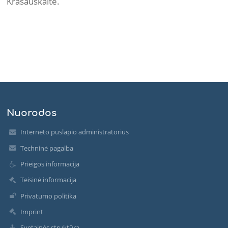
Krasauskaitė.
Nuorodos
Interneto puslapio administratorius
Techninė pagalba
Prieigos informacija
Teisinė informacija
Privatumo politika
Imprint
Svetainės struktūra