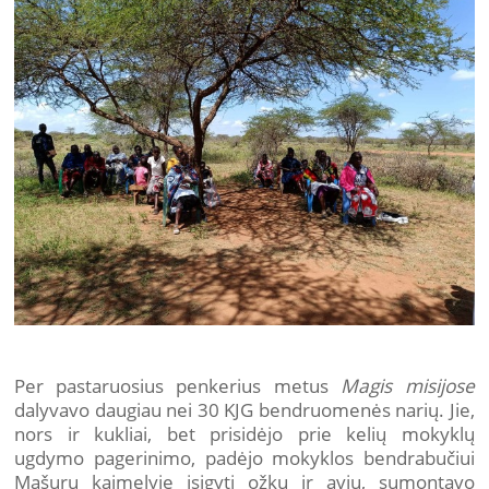
Per pastaruosius penkerius metus
Magis misijose
dalyvavo daugiau nei 30 KJG bendruomenės narių. Jie,
nors ir kukliai, bet prisidėjo prie kelių mokyklų
ugdymo pagerinimo, padėjo mokyklos bendrabučiui
Mašuru kaimelyje įsigyti ožkų ir avių, sumontavo