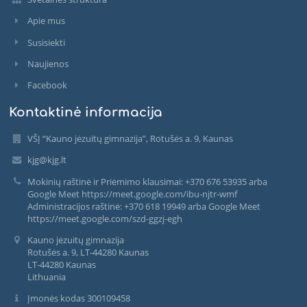
Apie mus
Susisiekti
Naujienos
Facebook
Kontaktinė informacija
VŠĮ “Kauno jėzuitų gimnazija”, Rotušės a. 9, Kaunas
kjg@kjg.lt
Mokinių raštinė ir Priėmimo klausimai: +370 676 53935 arba
Google Meet https://meet.google.com/ibu-njtr-wmf
Administracijos raštinė: +370 618 19949 arba Google Meet
https://meet.google.com/szd-ggzj-egh
Kauno jėzuitų gimnazija
Rotušės a. 9, LT-44280 Kaunas
LT-44280 Kaunas
Lithuania
Įmonės kodas 300109458