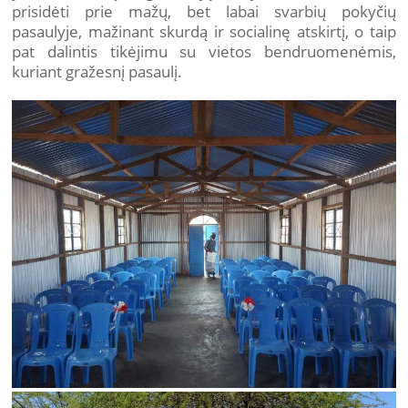
prisidėti prie mažų, bet labai svarbių pokyčių
pasaulyje, mažinant skurdą ir socialinę atskirtį, o taip
pat dalintis tikėjimu su vietos bendruomenėmis,
kuriant gražesnį pasaulį.