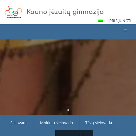
Kauno jėzuitų gimnazija
PRISIJUNGTI
kol kas nėra duomenų
Sielovada
Sielovada
Mokinių sielovada
Tėvų sielovada