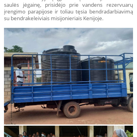
saulės jėgainę, prisidėjo prie vandens rezervuarų
įrengimo parapijose ir toliau tęsia bendradarbiavimą
su bendrakeleiviais misijonieriais Kenijoje.