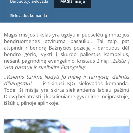
Darbuotojų sielovada
MAGIS misija
Sielovados komanda
Magis misijos tikslas yra ugdyti ir puoselėti gimnazijos
bendruomenės atvirumą pasauliui. Tai taip pat
atspindi ir bendrą Bažnyčios poziciją – darbuotis dėl
bendro gėrio, vykti į skurdo paliestus kampelius,
nešant pagrindinę evangelinio Kristaus žinią: „
Eikite į
visą pasaulį ir skelbkite Evangeliją
“.
„
Visiems turime liudyti Jo meilę ir tarnystę, dalintis
džiaugsmu!
", - įsitikinusi KJG sielovados komanda.
Todėl ši misija yra skirta siekiantiems labiau pažinti
Dievą bei atrasti jį kasdieniame gyvenime, neįprastoje,
iššūkių pilnoje aplinkoje.