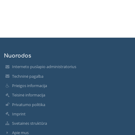
Nuorodos
Interneto puslapio administratorius
Techninė pagalba
Prieigos informacija
Teisinė informacija
Privatumo politika
Imprint
Svetainės struktūra
Apie mus