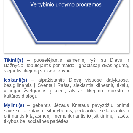
Tikinti(s)
– puoselėjantIs asmeninį ryšį su Dievu ir
Bažnyčia, tobulėjantis per maldą, ignaciškąjį dvasingumą,
siejantis tikėjimą su kasdienybe.
Ieškanti(s)
– atpažįstantis Dievą visuose dalykuose,
besigilinantis į Šventąjį Raštą, siekiantis kilnesnių tikslų,
viltingai žvelgiantis į ateitį, atviras tikėjimo, mokslo ir
kultūros dialogui.
Mylinti(s)
– gebantis Jėzaus Kristaus pavyzdžiu priimti
save su talentais ir silpnybėmis, gerbiantis, įsiklausantis ir
priimantis kitą asmenį, nemenkinantis jo įsitikinimų, rasės,
tikybos bei socialinės padėties.