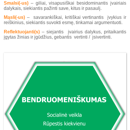
Smalsi(-us)
– giliai, visapusiškai besidominantis įvairiais
dalykais, siekiantis pažinti save, kitus ir pasaulį.
Mąsli(-us)
– savarankiškai, kritiškai vertinantis įvykius ir
reiškinius, siekiantis suvokti esmę, tinkamai argumentuoti.
Reflektuojanti(s)
– siejantis įvairius dalykus, pritaikantis
įgytas žinias ir įgūdžius, gebantis vertinti / įsivertinti.