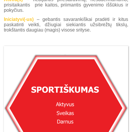
prisitaikantis prie kaitos, priimantis gyvenimo iššūkius ir
pokyčius.
Iniciatyvi(-us)
– gebantis savarankiškai pradėti ir kitus
paskatinti veikti, džiugiai siekiantis užsibrėžtų tikslų,
trokštantis daugiau (magis) visose srityse.