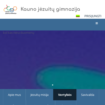
Kauno jėzuitų gimnazija
PRISIJUNGTI
kol kas nėra duomenų
Apie
mus
Apie mus
Jėzuitų misija
Vertybės
Savivalda