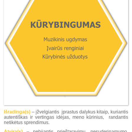
Išradinga(s)
– įžvelgiantis įprastus dalykus kitaip, kuriantis
autentiškas ir vertingas idėjas, meno kūrinius, randantis
netikėtus sprendimus.
Atvira(s)
– nebijantis prieštaravimų, nesuderinamumo,