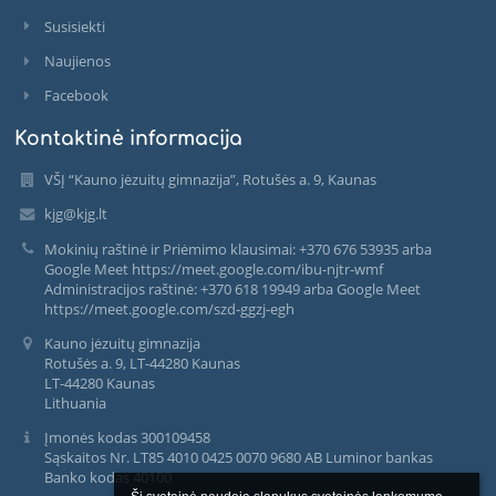
Susisiekti
Naujienos
Facebook
Kontaktinė informacija
VŠĮ “Kauno jėzuitų gimnazija”, Rotušės a. 9, Kaunas
kjg@kjg.lt
Mokinių raštinė ir Priėmimo klausimai: +370 676 53935 arba
Google Meet https://meet.google.com/ibu-njtr-wmf
Administracijos raštinė: +370 618 19949 arba Google Meet
https://meet.google.com/szd-ggzj-egh
Kauno jėzuitų gimnazija
Rotušės a. 9, LT-44280 Kaunas
LT-44280 Kaunas
Lithuania
Įmonės kodas 300109458
Sąskaitos Nr. LT85 4010 0425 0070 9680 AB Luminor bankas
Banko kodas 40100