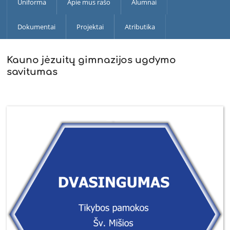
Uniforma
Apie mus rašo
Alumnai
Dokumentai
Projektai
Atributika
Kauno jėzuitų gimnazijos ugdymo
savitumas