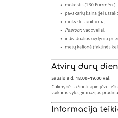
mokestis (130 Eur/mėn.) u
pavakarių kaina (jei užsak
mokyklos uniforma,
Pearson
vadovėliai,
individualios ugdymo prie
metų kelionė (faktinės kel
Atvirų durų di
Sausio 8 d. 18.00–19.00 val.
Galimybė sužinoti apie jėzuitiš
vaikams vyks gimnazijos pradinu
Informacija tei