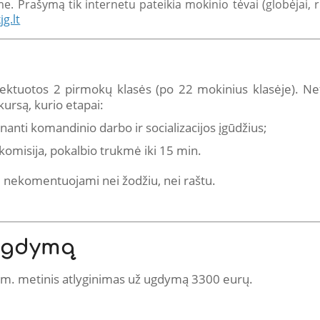
e. Prašymą tik internetu pateikia mokinio tėvai (globėjai,
g.lt
tuotos 2 pirmokų klasės (po 22 mokinius klasėje). Net
ursą, kurio etapai:
inanti komandinio darbo ir socializacijos įgūdžius;
omisija, pokalbio trukmė iki 15 min.
 nekomentuojami nei žodžiu, nei raštu.
 ugdymą
. metinis atlyginimas už ugdymą 3300 eurų.