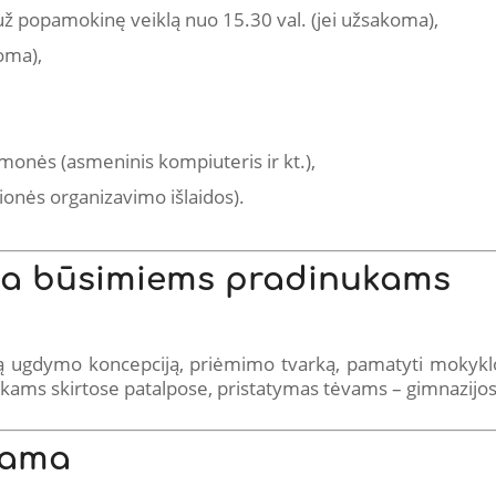
ž popamokinę veiklą nuo 15.30 val. (jei užsakoma),
oma),
monės (asmeninis kompiuteris ir kt.),
ionės organizavimo išlaidos).
ena būsimiems pradinukams
ką ugdymo koncepciją, priėmimo tvarką, pamatyti mokykl
kams skirtose patalpose, pristatymas tėvams – gimnazijos
kiama