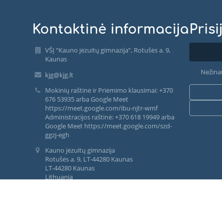
Kontaktinė informacija
Prisi
VŠĮ “Kauno jėzuitų gimnazija”, Rotušės a. 9,
Kaunas
Nežina
kjg@kjg.lt
Mokinių raštinė ir Priėmimo klausimai: +370
676 53935 arba Google Meet
https://meet.google.com/ibu-njtr-wmf
Administracijos raštinė: +370 618 19949 arba
Google Meet https://meet.google.com/szd-
ggzj-egh
Kauno jėzuitų gimnazija
Rotušės a. 9, LT-44280 Kaunas
LT-44280 Kaunas
Lithuania
Įmonės kodas 300109458
Sąskaitos Nr. LT85 4010 0425 0070 9680 AB
Luminor bankas
Banko kodas 40100