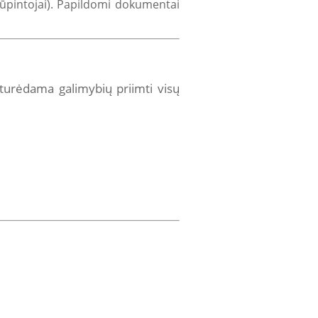
 rūpintojai). Papildomi dokumentai
urėdama galimybių priimti visų