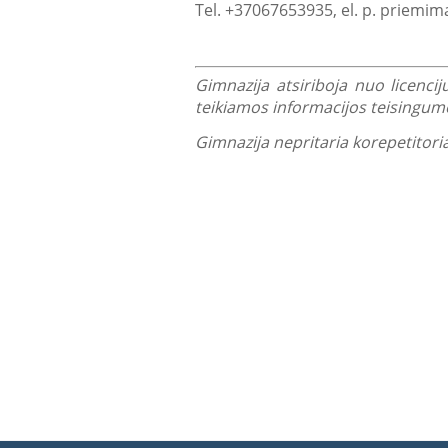
Tel. +37067653935, el. p. priemima
Gimnazija atsiriboja nuo licencij
teikiamos informacijos teisingumo
Gimnazija nepritaria korepetitori