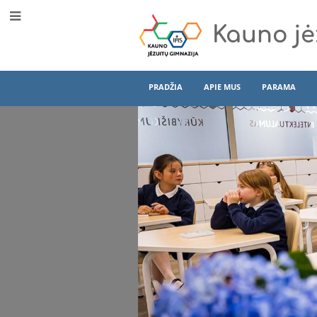
Kauno jė
PRADŽIA
APIE MUS
PARAMA
Priėmimas