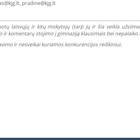
s@kjg.lt, pradine@kjg.lt
uotų laisvųjų ir kitų mokytojų (tarp jų ir šia veikla užsii
 ir komentarų stojimo į gimnaziją klausimais bei nepalaiko t
avimo ir nesveikai kuriamos konkurencijos reiškiniui.