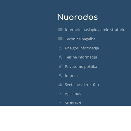
Nuorodos
Interneto puslapio administratorius
Techninė pagalba
Prieigos informacija
Teisinė informacija
Privatumo politika
Imprint
Svetainės struktūra
Apie mus
Susisiekti
Naujienos
Facebook