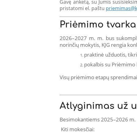
Gavę anketą, su Jumis susisieksim
pristatomi el. paštu
priemimas@kj
Priėmimo tvarka
2026–2027 m. m. bus sukomplek
norinčių mokytis, KJG rengia konk
praktinė užduotis, tikr
pokalbis su Priėmimo k
Visų priėmimo etapų sprendimai
Atlyginimas už
Besimokantiems 2025–2026 m. m
Kiti mokesčiai: