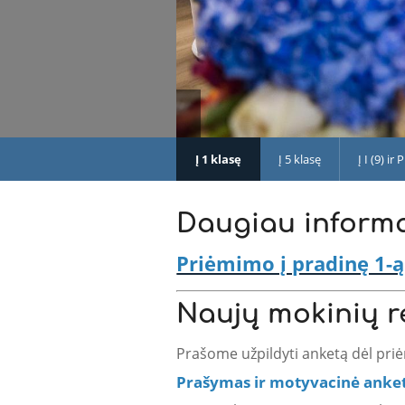
Į 1 klasę
Į 5 klasę
Į I (9) ir
Daugiau informac
Priėmimo į pradinę 1-ą
Naujų mokinių re
Prašome užpildyti anketą dėl priė
Prašymas ir motyvacinė anke