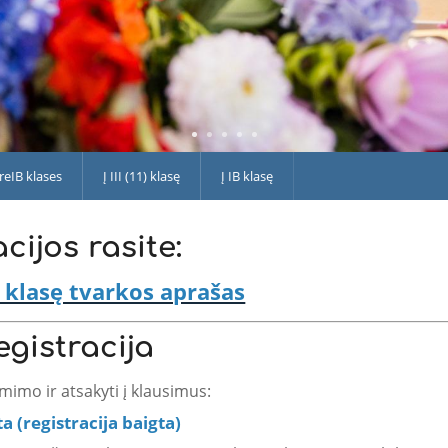
 PreIB klases
Į III (11) klasę
Į IB klasę
ijos rasite:
 klasę tvarkos aprašas
gistracija
mimo ir atsakyti į klausimus:
ta
(registracija baigta
)