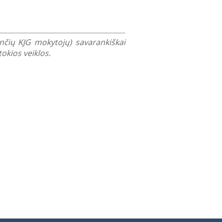
mančių KJG mokytojų) savarankiškai
okios veiklos.