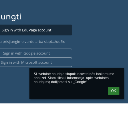
jungti
Sign in with EduPage account
u prisijungimo vardo arba slaptažodžio
Sign in with Google account
Sign in with Microsoft account
Ši svetainė naudoja slapukus svetainės lankomumo 
analizei. Šiam  tikslui informacija  apie svetainės 
naudojimą dalijamasi su  „Google“.
OK