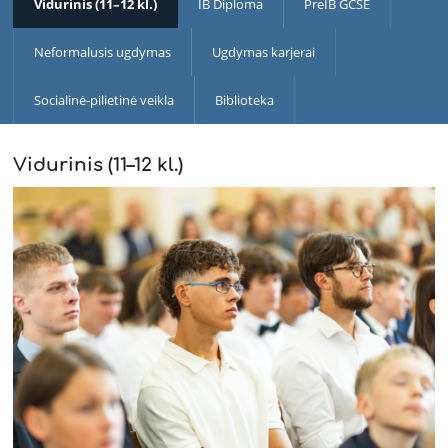
Vidurinis (11–12 kl.)
IB Diploma
PreIB GCSE
Neformalusis ugdymas
Ugdymas karjerai
Socialinė-pilietinė veikla
Biblioteka
Vidurinis (11–12 kl.)