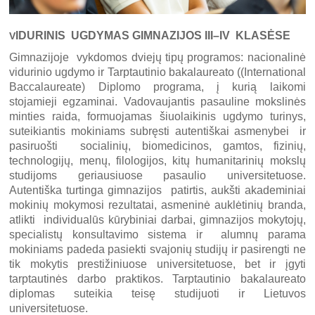
IDURINIS UGDYMAS GIMNAZIJOS III–IV KLASĖSE
V
Gimnazijoje vykdomos dviejų tipų programos: nacionalinė
vidurinio ugdymo ir Tarptautinio bakalaureato ((International
Baccalaureate) Diplomo programa, į kurią laikomi
stojamieji egzaminai. Vadovaujantis pasauline mokslinės
minties raida, formuojamas šiuolaikinis ugdymo turinys,
suteikiantis mokiniams subręsti autentiškai asmenybei ir
pasiruošti socialinių, biomedicinos, gamtos, fizinių,
technologijų, menų, filologijos, kitų humanitarinių mokslų
studijoms geriausiuose pasaulio universitetuose.
Autentiška turtinga gimnazijos patirtis, aukšti akademiniai
mokinių mokymosi rezultatai, asmeninė auklėtinių branda,
atlikti individualūs kūrybiniai darbai, gimnazijos mokytojų,
specialistų konsultavimo sistema ir alumnų parama
mokiniams padeda pasiekti svajonių studijų ir pasirengti ne
tik mokytis prestižiniuose universitetuose, bet ir įgyti
tarptautinės darbo praktikos. Tarptautinio bakalaureato
diplomas suteikia teisę studijuoti ir Lietuvos
universitetuose.