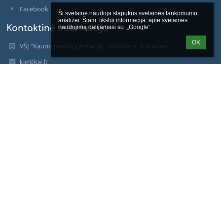
Facebook
Ši svetainė naudoja slapukus svetainės lankomumo 
analizei. Šiam  tikslui informacija  apie svetainės 
Kontaktinė informacija
naudojimą dalijamasi su  „Google“.
OK
VŠĮ “Kauno jėzuitų gimnazija”, Rotušės a. 9, Kaunas
kjg@kjg.lt
Mokinių raštinė ir Priėmimo klausimai: +370 676 53935 arba
Google Meet https://meet.google.com/ibu-njtr-wmf
Administracijos raštinė: +370 618 19949 arba Google Meet
https://meet.google.com/szd-ggzj-egh
Kauno jėzuitų gimnazija
Rotušės a. 9, LT-44280 Kaunas
LT-44280 Kaunas
Lithuania
Įmonės kodas 300109458
Sąskaitos Nr. LT85 4010 0425 0070 9680 AB Luminor bankas
Banko kodas 40100
https://www.facebook.com/pages/category/High-
School/Kauno-j%C4%97zuit%C5%B3-gimnazija-
453422008059612/