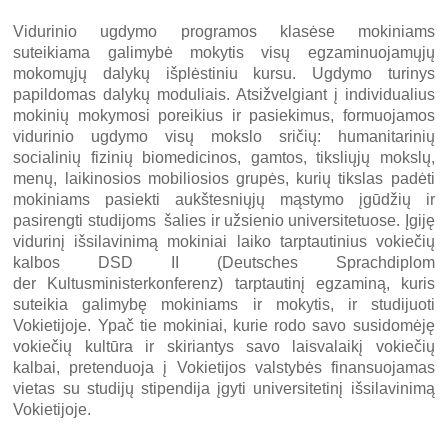
Vidurinio ugdymo programos klasėse mokiniams
suteikiama galimybė mokytis visų egzaminuojamųjų
mokomųjų dalykų išplėstiniu kursu. Ugdymo turinys
papildomas dalykų moduliais. Atsižvelgiant į individualius
mokinių mokymosi poreikius ir pasiekimus, formuojamos
vidurinio ugdymo visų mokslo sričių: humanitarinių
socialinių fizinių biomedicinos, gamtos, tiksliųjų mokslų,
menų, laikinosios mobiliosios grupės, kurių tikslas padėti
mokiniams pasiekti aukštesniųjų mąstymo įgūdžių ir
pasirengti studijoms šalies ir užsienio universitetuose. Įgiję
vidurinį išsilavinimą mokiniai laiko tarptautinius vokiečių
kalbos DSD II (Deutsches Sprachdiplom
der Kultusministerkonferenz) tarptautinį egzaminą, kuris
suteikia galimybę mokiniams ir mokytis, ir studijuoti
Vokietijoje. Ypač tie mokiniai, kurie rodo savo susidomėję
vokiečių kultūra ir skiriantys savo laisvalaikį vokiečių
kalbai, pretenduoja į Vokietijos valstybės finansuojamas
vietas su studijų stipendija įgyti universitetinį išsilavinimą
Vokietijoje.