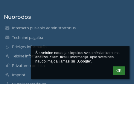
Nuorodos
Interneto puslapio administratorius
Techninė pagalba
Prieigos informacija
Ši svetainė naudoja slapukus svetainės lankomumo 
Teisinė informacija
analizei. Šiam  tikslui informacija  apie svetainės 
naudojimą dalijamasi su  „Google“.
Privatumo politika
OK
Imprint
Svetainės struktūra
Apie mus
Susisiekti
Naujienos
Facebook
Kontaktinė informacija