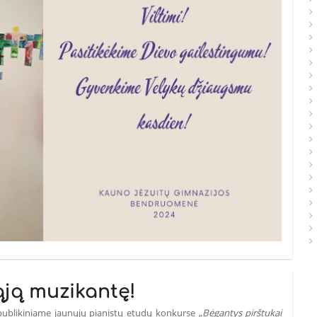
ją muzikantę!
publikiniame jaunųjų pianistų etudų konkurse „
Bėgantys pirštukai