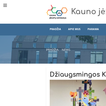
Kauno jė
PRADŽIA
APIE MUS
PARAMA
PRADŽIA
NEWS
News
Džiaugsmingos Kr