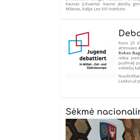
Kaunas (Lituania): Kauno jėzuitų gimna
Milanas, Italija: Leo XIII Institute.
Deba
Kovo 25 d.
atstovavo
Rokas Ba
reikia įve
pusfinalį p
vokiečių k
Nuoširdžia
Liutkui už 
Sėkmė nacionalin