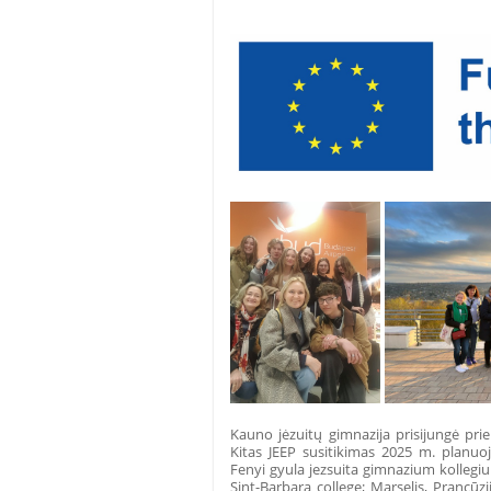
Kauno jėzuitų gimnazija prisijungė pri
Kitas JEEP susitikimas 2025 m. planuoja
Fenyi gyula jezsuita gimnazium kollegium;
Sint-Barbara college; Marselis, Prancūzij