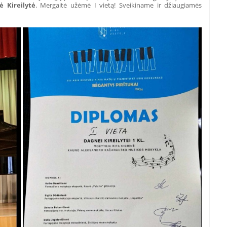
ė Kireilytė
. Mergaitė užėmė I vietą! Sveikiname ir džiaugiamės