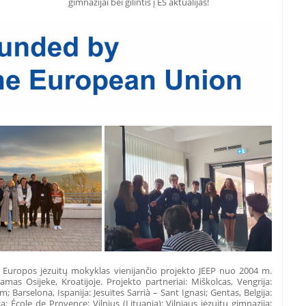
gimnazijai bei gilintis į ES aktualijas!
e Europos jėzuitų mokyklas vienijančio projekto JEEP nuo 2004 m.
mas Osijeke, Kroatijoje. Projekto partneriai: Miškolcas, Vengrija:
 Barselona, Ispanija: Jesuïtes Sarrià – Sant Ignasi; Gentas, Belgija:
a: École de Provence; Vilnius (Lituania): Vilniaus jėzuitų gimnazija;