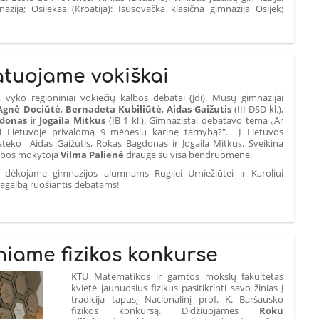
zija; Osijekas (Kroatija): Isusovačka klasična gimnazija Osijek;
tuojame vokiškai
 vyko regioniniai vokiečių kalbos debatai (Jdi). Mūsų gimnazijai
Agnė Dociūtė
,
Bernadeta Kubiliūtė
,
Aidas Gaižutis
(III DSD kl.),
gdonas
ir
Jogaila Mitkus
(IB 1 kl.). Gimnazistai debatavo tema „Ar
sti Lietuvoje privalomą 9 mėnesių karinę tarnybą?". Į Lietuvos
ateko Aidas Gaižutis, Rokas Bagdonas ir Jogaila Mitkus. Sveikina
albos mokytoja
Vilma Palienė
drauge su visa bendruomene.
i dėkojame gimnazijos alumnams Rugilei Urniežiūtei ir Karoliui
pagalbą ruošiantis debatams!
iame fizikos konkurse
KTU Matematikos ir gamtos mokslų fakultetas
kvietė jaunuosius fizikus pasitikrinti savo žinias į
tradicija tapusį Nacionalinį prof. K. Baršausko
fizikos konkursą. Didžiuojamės
Roku