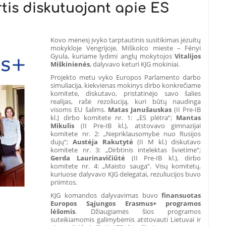
tis diskutuojant apie ES
Kovo mėnesį įvyko tarptautinis susitikimas jėzuitų
mokykloje Vengrijoje, Miškolco mieste – Fényi
Gyula, kuriame lydimi anglų mokytojos
Vitalijos
Miškinienės
, dalyvavo keturi KJG mokiniai.
Projekto metu vyko Europos Parlamento darbo
simuliacija, kiekvienas mokinys dirbo konkrečiame
komitete, diskutavo, pristatinėjo savo šalies
realijas, rašė rezoliuciją, kuri būtų naudinga
visoms EU šalims.
Matas Janušauskas
(II Pre-IB
kl.) dirbo komitete nr. 1: „ES plėtra“;
Mantas
Mikulis
(II Pre-IB kl.), atstovavo gimnazijai
komitete nr. 2: „Nepriklausomybė nuo Rusijos
dujų“;
Austėja Rakutytė
(II M kl.) diskutavo
komitete nr. 3: „Dirbtinis intelektas švietime“;
Gerda Laurinavičiūtė
(II Pre-IB kl.), dirbo
komitete nr. 4: „Maisto sauga“. Visų komitetų,
kuriuose dalyvavo KJG delegatai, rezuliucijos buvo
priimtos.
KJG komandos dalyvavimas buvo
finansuotas
Europos Sąjungos
Erasmus+ programos
lėšomis
. Džiaugiamės šios programos
suteikiamomis galimybėmis atstovauti Lietuvai ir