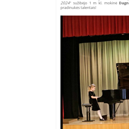
2024
" sužibėjo 1 m kl. mokinė
Dagn
pradinukės talentais!