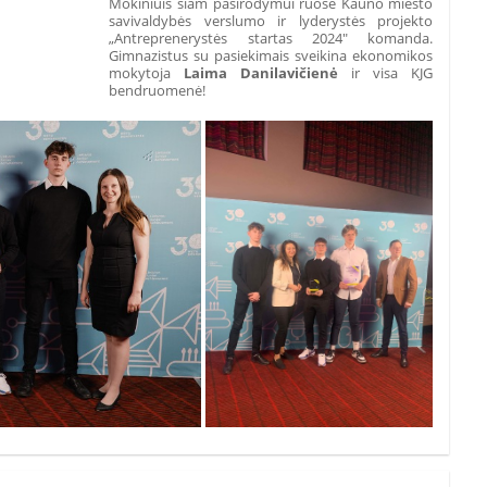
Mokiniuis šiam pasirodymui ruošė Kauno miesto
savivaldybės verslumo ir lyderystės projekto
„Antreprenerystės startas 2024" komanda.
Gimnazistus su pasiekimais sveikina ekonomikos
mokytoja
Laima Danilavičienė
ir visa KJG
bendruomenė!