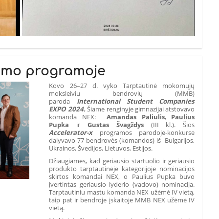
lumo programoje
Kovo 26–27 d. vyko Tarptautinė mokomųjų
moksleivių bendrovių (MMB)
paroda
International Student Companies
EXPO 2024.
Šiame renginyje gimnazijai atstovavo
komanda NEX:
Amandas Paliulis
,
Paulius
Pupka
ir
Gustas Švagždys
(III kl.). Šios
Accelerator-x
programos parodoje-konkurse
dalyvavo 77 bendrovės (komandos) iš Bulgarijos,
Ukrainos, Švedijos, Lietuvos, Estijos.
Džiaugiamės, kad geriausio startuolio ir geriausio
produkto tarptautinėje kategorijoje nominacijos
skirtos komandai NEX, o Paulius Pupka buvo
įvertintas geriausio lyderio (vadovo) nominacija.
Tarptautiniu mastu komanda NEX užėmė IV vietą,
taip pat ir bendroje įskaitoje MMB NEX užėmė IV
vietą.