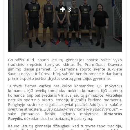
3
Gruodžio 6 d. Kauno jėzuitų gimnazijos sporto salėje vyko
tradicinis krepšinio turnyras, skirtas Šv. Pranciškaus Ksavero
gimimo dienai paminėti. Ši kasmetinė sporto šventė sukvietė
šaunių dalyvių ir žiūrovų būrį, subūrė bendruomenę ir dar kartą
priminė sporto bei bendrystės svarbą gimnazijos gyvenime.
Turnyre šiemet varžėsi net kelios komandos: KJG mokytojų
komanda, KJG tėvelių komanda, mokinių komanda, KJG alumnų
komanda, taip pat svečiai iš Vilniaus jėzuitų gimnazijos. Aikštelėje
netrūko sportinio azarto, emocijų ir gražių žaidimo momentų.
Renginyje susirinkę sirgaliai aktyviai palaikė žaidėjus ir sukūrė
šventinę atmosferą. „
Jūsų palaikymas mums yra ypač svarbus!
“, –
sakė gimnazijos fizinio ugdymo mokytojas
Rimantas
Pavydis,
dėkodamas už entuziazmą ir palaikymą.
Kauno jėzuitų gimnazija džiaugiasi, kad turnyras tapo tradicija,