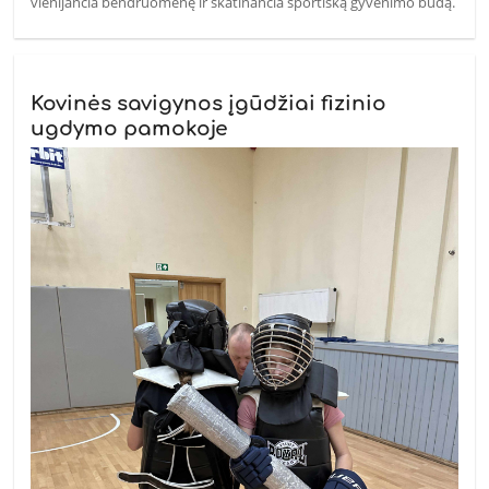
vienijančia bendruomenę ir skatinančia sportišką gyvenimo būdą.
Kovinės savigynos įgūdžiai fizinio
ugdymo pamokoje