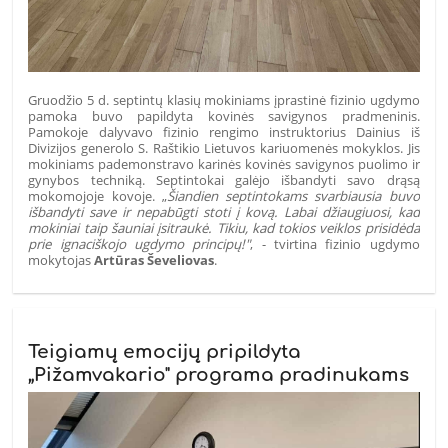
Gruodžio 5 d. septintų klasių mokiniams įprastinė fizinio ugdymo
pamoka buvo papildyta kovinės savigynos pradmeninis.
Pamokoje dalyvavo fizinio rengimo instruktorius Dainius iš
Divizijos generolo S. Raštikio Lietuvos kariuomenės mokyklos. Jis
mokiniams pademonstravo karinės kovinės savigynos puolimo ir
gynybos techniką. Septintokai galėjo išbandyti savo drąsą
mokomojoje kovoje. „
Šiandien septintokams svarbiausia buvo
išbandyti save ir nepabūgti stoti į kovą. Labai džiaugiuosi, kad
mokiniai taip šauniai įsitraukė. Tikiu, kad tokios veiklos prisidėda
prie ignaciškojo ugdymo principų!"
, - tvirtina fizinio ugdymo
mokytojas
Artūras Ševeliovas
.
Teigiamų emocijų pripildyta
„Pižamvakario" programa pradinukams