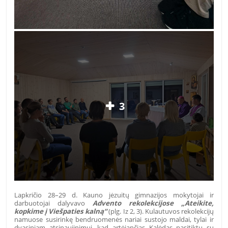
3
Lapkričio 28–29 d. Kauno jėzuitų gimnazijos mokytojai ir
darbuotojai dalyvavo
Advento rekolekcijose „Ateikite,
kopkime į Viešpaties kalną“
(plg. Iz 2, 3). Kulautuvos rekolekcijų
namuose susirinkę bendruomenės nariai sustojo maldai, tylai ir
dvasiniam atsinaujinimui, kad artėjančias Kalėdas pasitiktų su