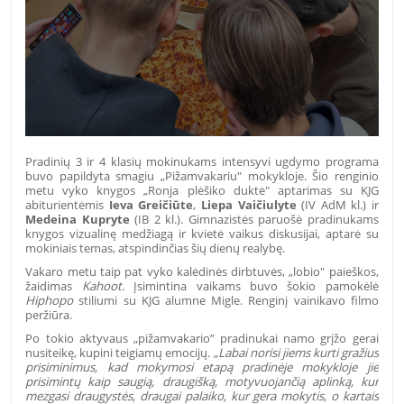
Pradinių 3 ir 4 klasių mokinukams intensyvi ugdymo programa
buvo papildyta smagiu „Pižamvakariu" mokykloje. Šio renginio
metu vyko knygos „Ronja plėšiko duktė" aptarimas su KJG
abiturientėmis
Ieva Greičiūte
,
Liepa Vaičiulyte
(IV AdM kl.) ir
Medeina Kupryte
(IB 2 kl.). Gimnazistės paruošė pradinukams
knygos vizualinę medžiagą ir kvietė vaikus diskusijai, aptarė su
mokiniais temas, atspindinčias šių dienų realybę.
Vakaro metu taip pat vyko kalėdinės dirbtuvės, „lobio" paieškos,
žaidimas
Kahoot
. Įsimintina vaikams buvo šokio pamokėlė
Hiphopo
stiliumi su KJG alumne Migle. Renginį vainikavo filmo
peržiūra.
Po tokio aktyvaus „pižamvakario” pradinukai namo grįžo gerai
nusiteikę, kupini teigiamų emocijų. „
Labai norisi jiems kurti gražius
prisiminimus, kad mokymosi etapą pradinėje mokykloje jie
prisimintų kaip saugią, draugišką, motyvuojančią aplinką, kur
mezgasi draugystės, draugai palaiko, kur gera mokytis, o kartais