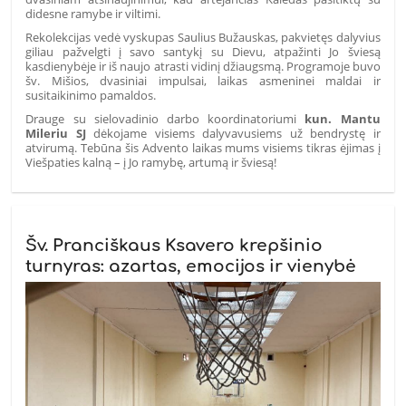
didesne ramybe ir viltimi.
Rekolekcijas vedė vyskupas Saulius Bužauskas, pakvietęs dalyvius
giliau pažvelgti į savo santykį su Dievu, atpažinti Jo šviesą
kasdienybėje ir iš naujo atrasti vidinį džiaugsmą. Programoje buvo
šv. Mišios, dvasiniai impulsai, laikas asmeninei maldai ir
susitaikinimo pamaldos.
Drauge su sielovadinio darbo koordinatoriumi
kun. Mantu
Mileriu SJ
dėkojame visiems dalyvavusiems už bendrystę ir
atvirumą. Tebūna šis Advento laikas mums visiems tikras ėjimas į
Viešpaties kalną – į Jo ramybę, artumą ir šviesą!
Šv. Pranciškaus Ksavero krepšinio
turnyras: azartas, emocijos ir vienybė