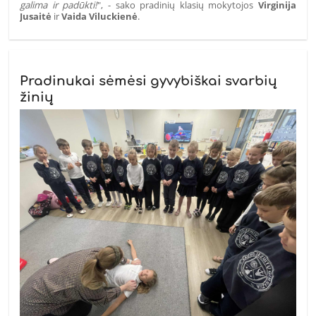
galima ir padūkti!
", - sako pradinių klasių mokytojos
Virginija
Jusaitė
ir
Vaida Viluckienė
.
Pradinukai sėmėsi gyvybiškai svarbių
žinių