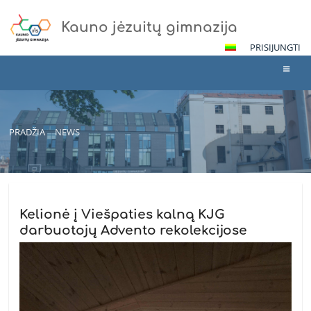
Kauno jėzuitų gimnazija
PRISIJUNGTI
PRADŽIA
NEWS
News
Kelionė į Viešpaties kalną KJG
darbuotojų Advento rekolekcijose