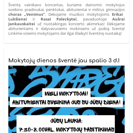
Šventę vainikavo koncertas, kuriame dainomis mokytojus
sveikino pradinukai, penktokai, abiturientai ir mišrus gimnazijos
choras „Venimus"
. Dėkojame muzikos mokytojoms
Erikai
Lukšienei
ir
Rasai Paleckytei
, pavaduotojai
Aušrai
Jankauskaitei
už nuotaikingas koncerto akimirkas! Dėkojame
abiturientams ir dalyvavusiems mokiniams už puikią šventę!
Linkime visiems mokytojams dar ilgai išlaikyti šventinę nuotaiką!
Mokytojų dienos šventė jau spalio 3 d.!