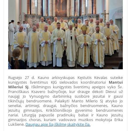
Rugsėjo 27 d. Kauno arkivyskupas Kęstutis Kėvalas suteikė
kunigystės šventimus KJG sielovados koordinatoriui
Mantui
Mileriui SJ
. Iškilmingos kunigystės šventimų apeigos vyko Šv.
Pranciškaus Ksavero bažnyčioje, kur drauge dėkoti Dievui už
naująjį Jo Vynuogyno darbininką susibūrė jėzuitai ir gausi
tikinčiųjų bendruomenė. Palaikyti Manto Milerio SJ atvyko jo
seneliai, artimieji, draugai, bažnyčios bendruomenės, Kauno
jėzuitų gimnazijos, Krikščioniškojo gyvenimo bendruomenės
nariai. Liturgiją papuošė pradinukų balsai ir Kauno jėzuitų
gimnazijos choras, kuriam vadovavo muzikos mokytoja Erika
Lukšienė.
Daugiau apie šią iškilmę skaitykite čia.