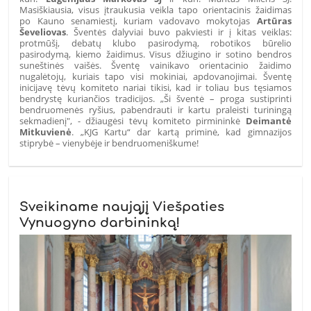
Masiškiausia, visus įtraukusia veikla tapo orientacinis žaidimas
po Kauno senamiestį, kuriam vadovavo mokytojas
Artūras
Ševeliovas
. Šventės dalyviai buvo pakviesti ir į kitas veiklas:
protmūšį, debatų klubo pasirodymą, robotikos būrelio
pasirodymą, kiemo žaidimus. Visus džiugino ir sotino bendros
suneštinės vaišės. Šventę vainikavo orientacinio žaidimo
nugalėtojų, kuriais tapo visi mokiniai, apdovanojimai. Šventę
inicijavę tėvų komiteto nariai tikisi, kad ir toliau bus tęsiamos
bendrystę kuriančios tradicijos. „Ši šventė – proga sustiprinti
bendruomenės ryšius, pabendrauti ir kartu praleisti turiningą
sekmadienį", - džiaugėsi tėvų komiteto pirmininkė
Deimantė
Mitkuvienė
. „KJG Kartu“ dar kartą priminė, kad gimnazijos
stiprybė – vienybėje ir bendruomeniškume!
Sveikiname naująjį Viešpaties
Vynuogyno darbininką!