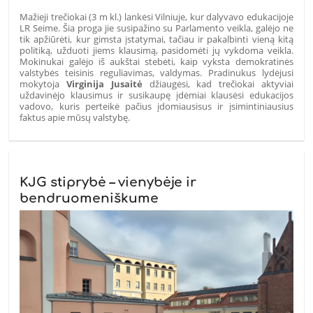
Mažieji trečiokai (3 m kl.) lankėsi Vilniuje, kur dalyvavo edukacijoje
LR Seime. Šia proga jie susipažino su Parlamento veikla, galėjo ne
tik apžiūrėti, kur gimsta įstatymai, tačiau ir pakalbinti vieną kitą
politiką, užduoti jiems klausimą, pasidomėti jų vykdoma veikla.
Mokinukai galėjo iš aukštai stebėti, kaip vyksta demokratinės
valstybės teisinis reguliavimas, valdymas. Pradinukus lydėjusi
mokytoja
Virginija Jusaitė
džiaugėsi, kad trečiokai aktyviai
uždavinėjo klausimus ir susikaupę įdėmiai klausėsi edukacijos
vadovo, kuris perteikė pačius įdomiausisus ir įsimintiniausius
faktus apie mūsų valstybę.
KJG stiprybė – vienybėje ir
bendruomeniškume