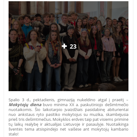
23
Spalio 3 d., pektadienis, gimnaziją nukeldino atgal į praeitį –
Mokytojų diena
buvo minima XX a. paskutiniojo dešimtmečio
nuotaikomis. Šio laikotarpio įvaizdžiais pasidabinę abiturientai
nuo ankstaus ryto pasitiko mokytojus su muzika, skambėjusia
prieš tris dešimtmečius. Mokyklos erdvės taip pat visiems priminė
tų laikų realybę ir aktualijas Lietuvoje ir pasaulyje. Nuotaikinga
šventės tema atsispindėjo net vaišėse ant mokytojų kambario
stalo!