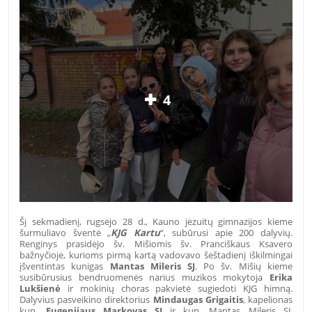
4
Šį sekmadienį, rugsėjo 28 d., Kauno jėzuitų gimnazijos kieme
šurmuliavo šventė „
KJG Kartu
“,
subūrusi apie 200 dalyvių
.
Renginys prasidėjo šv. Mišiomis šv. Pranciškaus Ksavero
bažnyčioje, kurioms pirmą kartą vadovavo šeštadienį iškilmingai
įšventintas kunigas
Mantas Mileris SJ
. Po šv. Mišių kieme
susibūrusius bendruomenės narius muzikos mokytoja
Erika
Lukšienė
ir mokinių choras pakvietė sugiedoti KJG himną.
Dalyvius pasveikino direktorius
Mindaugas Grigaitis
, kapelionas
kun.
Eugenijaus Markovas SJ
ir kun. Mantas Mileris SJ.