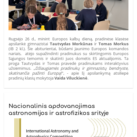
Rugsėjo 26 d., minint Europos kalbų dieną, pradinėse klasėse
apsilankė gimnazistai
Tautvydas Morkūnas
ir
Tomas Morkus
(IB 2 kl.). Šie abiturientai, būdami Jaunimo Europos komandos
nariais, atėjo supažindinti pradinukus su skirtingomis Europos
Sąjungos temomis ir skatinti juos domėtis ES aktualijomis. Ta
proga Tautvydas ir Tomas pravedė pradinukams interaktyvius
užsiėmimus. „
Džiaugiamės pradinukų ir gimnazistų bendryste,
skatinančia pažinti Europą!
", - apie šį apsilankymą atsiliepė
pradinių klasių mokytoja
Vaida Viluckienė
.
Nacionalinis apdovanojimas
astronomijos ir astrofizikos srityje