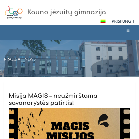
Kauno jėzuitų gimnazija
PRISIJUNGTI
PRADŽIA
NEWS
News
Misija MAGIS – neužmirštama
savanorystės patirtis!