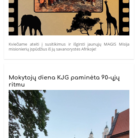
Kviečiame ateiti į susitikimus ir išgirsti jaunųjų MAGIS Misija
misionierių įspūdžius iš jų savanorystės Afrikoje!
Mokytojų diena KJG paminėta 90-ųjų
ritmu