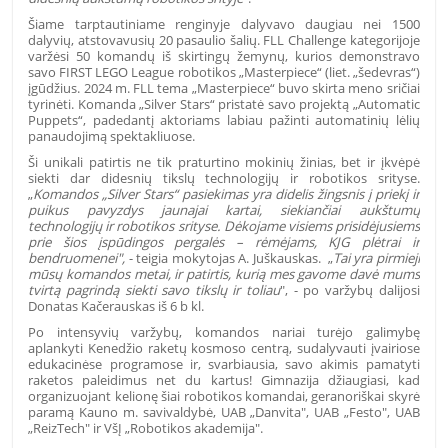
Šiame tarptautiniame renginyje dalyvavo daugiau nei 1500
dalyvių, atstovavusių 20 pasaulio šalių. FLL Challenge kategorijoje
varžėsi 50 komandų iš skirtingų žemynų, kurios demonstravo
savo FIRST LEGO League robotikos „Masterpiece“ (liet. „šedevras“)
įgūdžius. 2024 m. FLL tema „Masterpiece“ buvo skirta meno sričiai
tyrinėti. Komanda „Silver Stars“ pristatė savo projektą „Automatic
Puppets“, padedantį aktoriams labiau pažinti automatinių lėlių
panaudojimą spektakliuose.
Ši unikali patirtis ne tik praturtino mokinių žinias, bet ir įkvėpė
siekti dar didesnių tikslų technologijų ir robotikos srityse.
„
Komandos „Silver Stars“ pasiekimas yra didelis žingsnis į priekį ir
puikus pavyzdys jaunajai kartai, siekiančiai aukštumų
technologijų ir robotikos srityse. Dėkojame visiems prisidėjusiems
prie šios įspūdingos pergalės – rėmėjams, KJG plėtrai ir
bendruomenei",
- teigia mokytojas A. Juškauskas. „
Tai yra pirmieji
mūsų komandos metai, ir patirtis, kurią mes gavome davė mums
tvirtą pagrindą siekti savo tikslų ir toliau
", - po varžybų dalijosi
Donatas Kačerauskas iš 6 b kl.
Po intensyvių varžybų, komandos nariai turėjo galimybę
aplankyti Kenedžio raketų kosmoso centrą, sudalyvauti įvairiose
edukacinėse programose ir, svarbiausia, savo akimis pamatyti
raketos paleidimus net du kartus! Gimnazija džiaugiasi, kad
organizuojant kelionę šiai robotikos komandai, geranoriškai skyrė
paramą Kauno m. savivaldybė, UAB „Danvita", UAB „Festo", UAB
„ReizTech" ir VšĮ „Robotikos akademija".