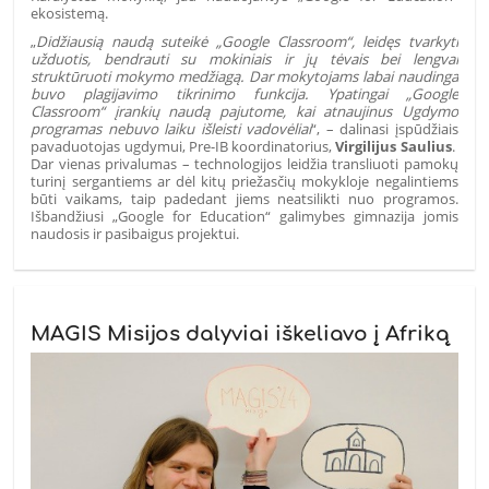
ekosistemą.
„
Didžiausią naudą suteikė „Google Classroom“, leidęs tvarkyti
užduotis, bendrauti su mokiniais ir jų tėvais bei lengvai
struktūruoti mokymo medžiagą. Dar mokytojams labai naudinga
buvo plagijavimo tikrinimo funkcija. Ypatingai „Google
Classroom“ įrankių naudą pajutome, kai atnaujinus Ugdymo
programas nebuvo laiku išleisti vadovėliai
“, – dalinasi įspūdžiais
pavaduotojas ugdymui, Pre-IB koordinatorius,
Virgilijus Saulius
.
Dar vienas privalumas – technologijos leidžia transliuoti pamokų
turinį sergantiems ar dėl kitų priežasčių mokykloje negalintiems
būti vaikams, taip padedant jiems neatsilikti nuo programos.
Išbandžiusi „Google for Education“ galimybes gimnazija jomis
naudosis ir pasibaigus projektui.
MAGIS Misijos dalyviai iškeliavo į Afriką