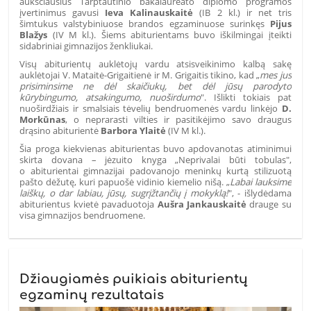
aukščiausius Tarptautinio bakalaureato diplomo programos
įvertinimus gavusi
Ieva Kalinauskaitė
(IB 2 kl.) ir net tris
šimtukus valstybiniuose brandos egzaminuose surinkęs
Pijus
Blažys
(IV M kl.). Šiems abiturientams buvo iškilmingai įteikti
sidabriniai gimnazijos ženkliukai.
Visų abiturientų auklėtojų vardu atsisveikinimo kalbą sakę
auklėtojai V. Mataitė-Grigaitienė ir M. Grigaitis tikino, kad „
mes jus
prisiminsime ne dėl skaičiukų, bet dėl jūsų parodyto
kūrybingumo, atsakingumo, nuoširdumo
". Išlikti tokiais pat
nuoširdžiais ir smalsiais tėvelių bendruomenės vardu linkėjo
D.
Morkūnas
, o neprarasti vilties ir pasitikėjimo savo draugus
drąsino abiturientė
Barbora Ylaitė
(IV M kl.).
Šia proga kiekvienas abiturientas buvo apdovanotas atiminimui
skirta dovana – jėzuito knyga „Neprivalai būti tobulas",
o abiturientai gimnazijai padovanojo meninkų kurtą stilizuotą
pašto dėžutę, kuri papuošė vidinio kiemelio nišą. „
Labai lauksime
laiškų, o dar labiau, jūsų, sugrįžtančių į mokyklą!
", - išlydėdama
abiturientus kvietė pavaduotoja
Aušra Jankauskaitė
drauge su
visa gimnazijos bendruomene.
Džiaugiamės puikiais abiturientų
egzaminų rezultatais