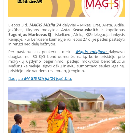
Liepos 3 d.
MAGIS Misija'24
dalyviai – Mikas, Urtė, Areta, Aidilė,
Jokūbas, tikybos mokytoja
Asta Krasauskaitė
ir kapelionas
Eugenijus Markovas SJ
– iškeliavo į Afriką. KJG delegacija lankysis
Kenijoje, kur Lenkisem kaimelyje iki liepos 27 d. jie padės pastatyti
ir įrengti nedidelę bažnyčią.
Per pastaruosius penkerius metus
Magis misijose
dalyvavo
daugiau nei 30 KJG bendruomenės narių, kurie prisidėjo prie
mokyklų ugdymo pagerinimo, padėjo mokyklos bendrabučiui
Mašuru kaimelyje įsigyti ožkų ir avių, sumontavo saulės jėgainę,
prisidėjo prie vandens rezervuarų įrengimo.
Daugiau
MAGIS Misija'24
įspūdžių.