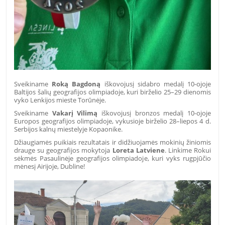
Sveikiname
Roką Bagdoną
iškovojusį sidabro medalį
10-ojoje
Baltijos šalių geografijos olimpiadoje, kuri birželio 25–29 dienomis
vyko Lenkijos mieste Torūnėje.
Sveikiname
Vakarį Vilimą
iškovojusį bronzos medalį
10-ojoje
Europos geografijos olimpiadoje, vykusioje birželio 28–liepos 4 d.
Serbijos kalnų miestelyje Kopaonike.
Džiaugiamės puikiais rezultatais ir didžiuojamės mokinių žiniomis
drauge su geografijos mokytoja
Loreta Latviene
.
Linkime Rokui
sėkmės Pasaulinėje geografijos olimpiadoje, kuri vyks rugpjūčio
mėnesį Airijoje, Dubline!