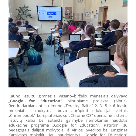
Kauno jėzuitų gimnazija vasario–birželio mėnesiais dalyvavo
„
Google for Education
" pilotiniame projekte (Albus).
Bendradarbiaujant su įmone „Terasky Baltic" 2, 3, 5 ir 6 klasių
mokiniai ir mokytojai buvo aprūpinti edukacijai skirtais
„Chromebook“ kompiuteriais su „Chrome OS“ operacine sistema
lietuvių kalba bei suteikta galimybė nemokamai naudotis
edukacine programa „Google for Education“. Patirtimi su
pedagogais dalijosi mokytojai iš Airijos, Švedijos bei Jungtinės
Karalystės mokyklų, jau naudojantys „Google for Education“