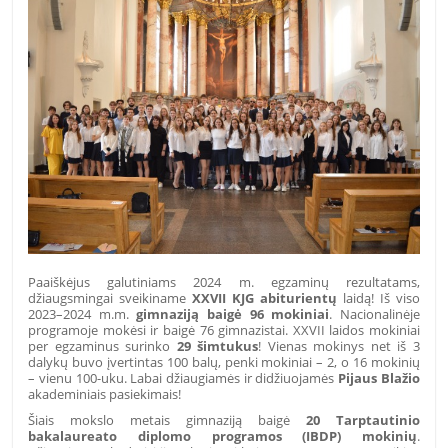
Paaiškėjus galutiniams 2024 m. egzaminų rezultatams,
džiaugsmingai sveikiname
XXVII KJG abiturientų
laidą! Iš viso
2023–2024 m.m.
gimnaziją baigė 96 mokiniai
. Nacionalinėje
programoje mokėsi ir baigė 76 gimnazistai. XXVII laidos mokiniai
per egzaminus surinko
29 šimtukus
! Vienas mokinys net iš 3
dalykų buvo įvertintas 100 balų, penki mokiniai – 2, o 16 mokinių
– vienu 100-uku. Labai džiaugiamės ir didžiuojamės
Pijaus Blažio
akademiniais pasiekimais!
Šiais mokslo metais gimnaziją baigė
20 Tarptautinio
bakalaureato diplomo programos (IBDP) mokinių
.