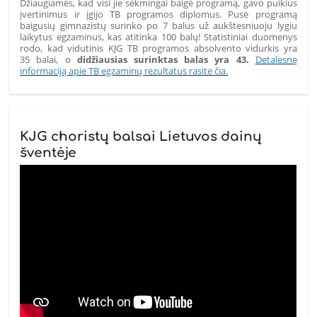
Džiaugiamės, kad visi jie sėkmingai baigė programą, gavo puikius
įvertinimus ir įgijo TB programos diplomus. Pusė programą
baigusių gimnazistų surinko po 7 balus už aukštesniuoju lygiu
laikytus egzaminus, kas atitinka 100 balų! Statistiniai duomenys
rodo, kad vidutinis KJG TB programos absolvento vidurkis yra
35 balai, o
didžiausias surinktas balas yra 43.
Detalesnę
informaciją apie TB egzaminų rezultatus rasite čia.
KJG choristų balsai Lietuvos dainų
šventėje