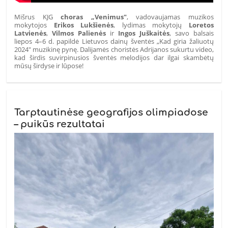
Mišrus KJG
choras „Venimus"
, vadovaujamas muzikos
mokytojos
Erikos Lukšienės
, lydimas mokytojų
Loretos
Latvienės
,
Vilmos Palienės
ir
Ingos Juškaitės
, savo balsais
liepos 4–6 d. papildė Lietuvos dainų šventės „Kad giria žaliuotų
2024" muzikinę pynę. Dalijamės choristės Adrijanos sukurtu video,
kad širdis suvirpinusios šventės melodijos dar ilgai skambėtų
mūsų širdyse ir lūpose!
Tarptautinėse geografijos olimpiadose
– puikūs rezultatai