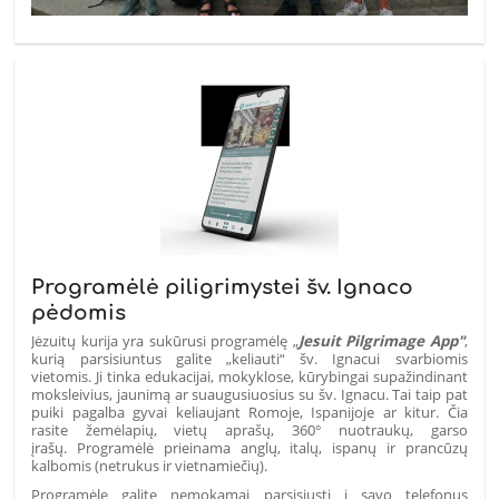
Programėlė piligrimystei šv. Ignaco
pėdomis
Jėzuitų kurija yra sukūrusi programėlę „
Jesuit Pilgrimage App"
,
kurią parsisiuntus galite „keliauti“ šv. Ignacui svarbiomis
vietomis.
Ji tinka edukacijai, mokyklose, kūrybingai supažindinant
moksleivius, jaunimą ar suaugusiuosius su šv. Ignacu. Tai taip pat
puiki pagalba gyvai keliaujant Romoje, Ispanijoje ar kitur. Čia
rasite žemėlapių, vietų aprašų, 360° nuotraukų, garso
įrašų.
Programėlė prieinama anglų, italų, ispanų ir prancūzų
kalbomis (netrukus ir vietnamiečių).
Programėlę galite nemokamai parsisiųsti į savo telefonus