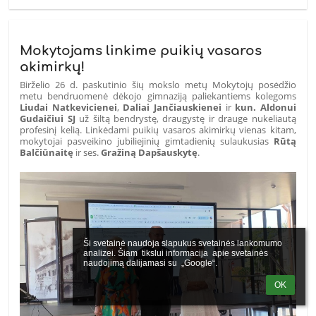
Mokytojams linkime puikių vasaros
akimirkų!
Birželio 26 d. paskutinio šių mokslo metų Mokytojų posėdžio
metu bendruomenė dėkojo gimnaziją paliekantiems kolegoms
Liudai Natkevicienei
,
Daliai Jančiauskienei
ir
kun. Aldonui
Gudaičiui SJ
už šiltą bendrystę, draugystę ir drauge nukeliautą
profesinį kelią. Linkėdami puikių vasaros akimirkų vienas kitam,
mokytojai pasveikino jubiliejinių gimtadienių sulaukusias
Rūtą
Balčiūnaitę
ir ses.
Gražiną Dapšauskytę
.
Ši svetainė naudoja slapukus svetainės lankomumo 
analizei. Šiam  tikslui informacija  apie svetainės 
naudojimą dalijamasi su  „Google“.
OK