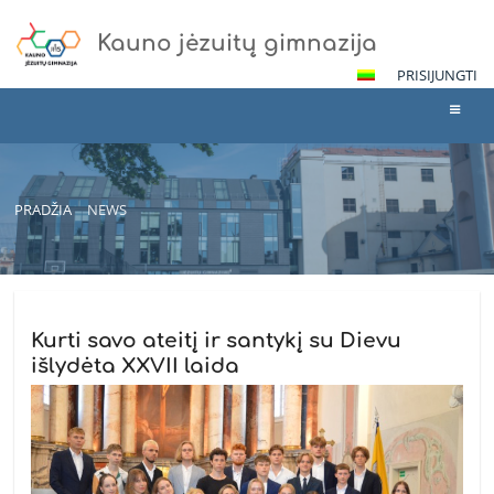
Kauno jėzuitų gimnazija
PRISIJUNGTI
PRADŽIA
NEWS
News
Kurti savo ateitį ir santykį su Dievu
išlydėta XXVII laida