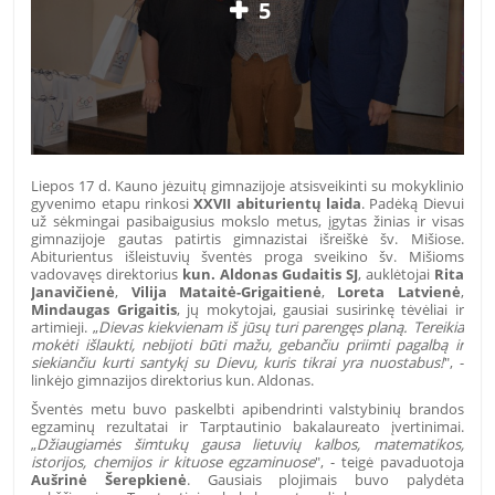
5
Liepos 17 d. Kauno jėzuitų gimnazijoje atsisveikinti su mokyklinio
gyvenimo etapu rinkosi
XXVII abiturientų laida
. Padėką Dievui
už sėkmingai pasibaigusius mokslo metus, įgytas žinias ir visas
gimnazijoje gautas patirtis gimnazistai išreiškė šv. Mišiose.
Abiturientus išleistuvių šventės proga sveikino šv. Mišioms
vadovavęs direktorius
kun. Aldonas Gudaitis SJ
, auklėtojai
Rita
Janavičienė
,
Vilija Mataitė-Grigaitienė
,
Loreta Latvienė
,
Mindaugas Grigaitis
, jų mokytojai, gausiai susirinkę tėvėliai ir
artimieji. „
Dievas kiekvienam iš jūsų turi parengęs planą. Tereikia
mokėti išlaukti, nebijoti būti mažu, gebančiu priimti pagalbą ir
siekiančiu kurti santykį su Dievu, kuris tikrai yra nuostabus!
", -
linkėjo gimnazijos direktorius kun. Aldonas.
Šventės metu buvo paskelbti apibendrinti valstybinių brandos
egzaminų rezultatai ir Tarptautinio bakalaureato įvertinimai.
„
Džiaugiamės šimtukų gausa lietuvių kalbos, matematikos,
istorijos, chemijos ir kituose egzaminuose
", - teigė pavaduotoja
Aušrinė Šerepkienė
. Gausiais plojimais buvo palydėta