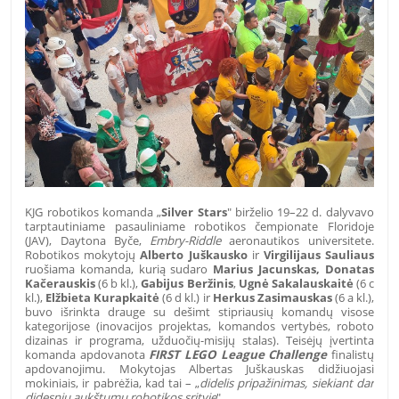
KJG robotikos komanda „
Silver Stars
" birželio 19–22 d. dalyvavo
tarptautiniame pasauliniame robotikos čempionate Floridoje
(JAV), Daytona Byče,
Embry-Riddle
aeronautikos universitete.
Robotikos mokytojų
Alberto Juškausko
ir
Virgilijaus Sauliaus
ruošiama komanda, kurią sudaro
Marius Jacunskas,
Donatas
Kačerauskis
(6 b kl.),
Gabijus Beržinis
,
Ugnė Sakalauskaitė
(6 c
kl.),
Elžbieta Kurapkaitė
(6 d kl.) ir
Herkus Zasimauskas
(6 a kl.),
buvo išrinkta drauge su dešimt stipriausių komandų visose
kategorijose (inovacijos projektas, komandos vertybės, roboto
dizainas ir programa, užduočių-misijų stalas). Teisėjų įvertinta
komanda apdovanota
FIRST LEGO League Challenge
finalistų
apdovanojimu. Mokytojas Albertas Juškauskas didžiuojasi
mokiniais, ir pabrėžia, kad tai – „
didelis pripažinimas, siekiant dar
didesnių aukštumų robotikos srityje
".