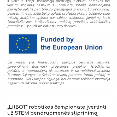
ir vaizdus, rengti mokomąją medžiagą, planuoti pamokas bei
vertinti mokinių pasiekimus. „
Stažuotė suteikė neįkainojamą
galimybę dalytis patirtimi su pedagogais iš įvairių Europos šalių,
pasisemti naujų idėjų bei praplėsti profesinį akiratį. Užsienio šalių
miestų kultūrinė aplinka dar labiau sustiprino įkvėpimą kurti
šiuolaikiškesnes ir šiandienos mokinių poreikius atitinkančias
pamokas
“, – įspūdžiais dalijosi vizito dalyvės.
Šie vizitai yra finansuojami Europos Sąjungos lėšomis,
įgyvendinant Erasmus+ programos projektą. Išreiškiamas
požiūris ar nuomonėyra tik autoriaus ir tai nebūtinai atspindi
Europos Sąjungos ar Švietimo mainų paramos fondo požiūrį ar
nuomonę. Nei Europos Sąjunga, nei dotaciją teikianti institucija
negali būti laikoma už juos atsakinga.
„LitBOT“ robotikos čempionate įvertinti
už STEM bendruomenės stiprinimą