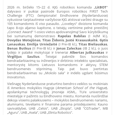
2026 m. birželio 15–22 d. KJG robotikos komanda „
LitBOT
“
dalyvavo ir puikiai pasirodė Europos robotikos FIRST Tech
Challenge (FTC) čempionate! Eindhovene (Nyderlanduose)
vykusiose tarptautinėse varžybose KJG atstovai varžėsi drauge su
105 komandomis iš viso pasaulio. „Loveleys“ divizione komanda
tapo 8-ojo aljanso kapitone, o teisėjų vertinime pelnė prestižinį
„Connect Award“ 1-osios vietos apdovanojimą! Savo kūrybiškumą
bei sumanumą demonstravo
Rapolas Babilas
(I AdM kl.),
Dovydas Motejūnas
,
Titas Židonis
,
Justė Krasauskaitė
,
Gytis
Lanauskas
,
Emilija Urniežaitė
(I Pre-IB kl.),
Titas Bieliauskas
,
Benas Butkus
(II Pre-IB kl.) ir
Jonas Zaleckas
(IB 2 kl.), o juos
lydėjo ir palaikė mokytojai ir treneriai
Albertas Juškauskas
ir
Virgilijus Saulius
. Teisėjai pabrėžė šios komandos
bendradarbiavimą su inžinerijos ir dirbtinio intelekto specialistais,
mentorystę kitoms Lietuvos komandoms ir aktyvų STEM
bendruomenės stiprinimą. Taip pat buvo įvertintas
bendradarbiavimas su „Mokslo sala" ir indėlis ugdant būsimus
inovatorius.
Viešnagę Nyderlanduose praturtino bendros veiklos su mokiniais
iš Amerikos mokyklos Hagoje (
American School of the Hague
),
apsilankymai technologijų įmonėje
ASML, TU/e universiteto
miestelyje ir pažintis su Eindhoveno miestu.
Komanda nuoširdžiai
dėkoja visiems palaikiusiems – mokyklos bendruomenės nariams,
alumnams, tėveliams ir finansine parama prisidėjusiems: Kauno
savivaldybei, UAB „Celsis“, UAB „Ekspla“, UAB "CGTrader", MB
„Aguru“, UAB „Asela“, UAB „Elinta Robotics“.