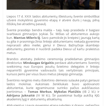
Liepos 17 d. XXIX laidos abiturientų išleistuvių šventė simboliškai
užvėrė mokyklinio gyvenimo etapą ir atvėrė duris į naują, pilną
iššūkių bei atradimų pasaulį.
Šventė prasidėjo bendra malda – taip, kaip prasideda ir baigiasi
svarbiausi gimnazijos įvykiai. Šv. Mišias už abiturientus aukojo
kun.
Mantas Mileris SJ
. Savo pamoksle jis kreipėsi į jaunąją kartą
su gilia ir prasminga žinia: linkėjo abiturientams niekada gyvenime
neprarasti alkio meilei, gėriui ir Dievui. Bažnyčioje skambėjo
abiturientų giesmės ir nuoširdi padėka Dievui už kartu praleistus
metus.
Brandos atestatų įteikimo ceremoniją pradėdamas gimnazijos
direktorius
Mindaugas Grigaitis
perdavė abiturientams šventinį
sveikinimą nuo Europos jėzuitų švietimo delegatės ir linkėjo
nepamiršti gyvenime vadovautis tais vertybiniais principais,
kuriuos jiems per visus šiuos metus įskiepijo gimnazija.
Šventinio renginio metu išskirtinio dėmesio sulaukė patys geriausi
laidos mokiniai. Auksiniais ženkliukais buvo apdovanoti
abiturientai, kurie egzaminuose surinko pačius aukščiausius
įvertinimus –
Tomas Morkus
,
Mykolas Platūkis
(IB 2 kl.) ir
Adrijana Juknaitė
(IV M kl.). Šir pasiekimai liudija aukštą KJG
akademinį lygį ir abiturientų atkaklumą.
Abiturientus į naują gyvenimo etapą palydėjo ir drąsos, nešančios