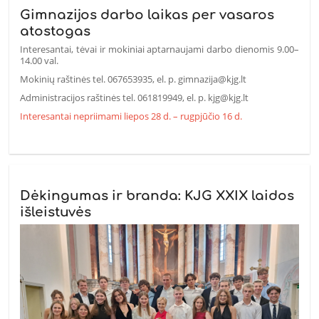
Gimnazijos darbo laikas per vasaros
atostogas
Interesantai, tėvai ir mokiniai aptarnaujami darbo dienomis 9.00–
14.00 val.
Mokinių raštinės tel. 067653935, el. p. gimnazija@kjg.lt
Administracijos raštinės tel. 061819949, el. p. kjg@kjg.lt
Interesantai nepriimami liepos 28 d. – rugpjūčio 16 d.
Dėkingumas ir branda: KJG XXIX laidos
išleistuvės