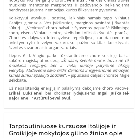
nuotykiu KJG merginų chorui
„Venimus“
. Penkias dienas trukęs
muzikinis maratonas merginoms ir padovanojo neįkainojamą
bendrystės jausmą ir emocijas, kurios išliks visam gyvenimui.
Kolektyvui atvykus į sostinę, laikiniais namais tapo Vilniaus
Gabijos gimnazija. Vos įsikūrusios, merginos pasinėrė į šventės
sūkurį – „Venimus“ choro balsai ir šypsenos papuošė iškilmingą
chorų eiseną Vilniaus centre, skelbdami oficialią šventės pradžią.
Choristės dalyvavo intensyviose repeticijose, kur dainavo nuo
ankstyvo ryto iki vėlyvo vakaro, susipažino su kitais kolektyvais,
šventės savanoriais ir organizatoriais.
Liepos 6 d. Vingio parke tūkstantiniame chore susilieję balsai
sukūrė magišką atmosferą. „
Ši dainų šventė mums buvo ne tik
muzikinis renginys, bet ir vieta, kurioje patyrėme tikrąją
vienybę.
Atidavėme savo širdis dainoms ir išgyvenome emocijas,
kurias sunku apsakyti žodžiais
“, – įspūdžiais dalijasi choristė Miglė
Belickaitė.
Už nepailstančią energiją ir palaikymą dėkojame choro vadovei
Erikai Lukšienei
bei choristes lydėjusiems
Ingai Juškaitei-
Bajorienei
ir
Artūrui Ševeliovui
.
Tarptautiniuose kursuose Italijoje ir
Graikijoje mokytojos gilino žinias apie