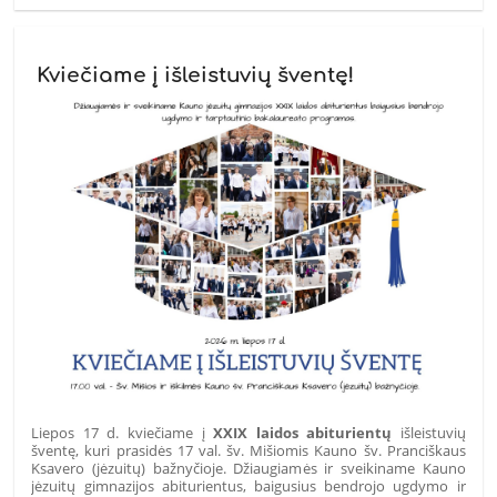
Kviečiame į išleistuvių šventę!
Liepos 17 d. kviečiame į
XXIX laidos abiturientų
išleistuvių
šventę, kuri prasidės 17 val. šv. Mišiomis Kauno šv. Pranciškaus
Ksavero (jėzuitų) bažnyčioje. Džiaugiamės ir sveikiname Kauno
jėzuitų gimnazijos abiturientus, baigusius bendrojo ugdymo ir