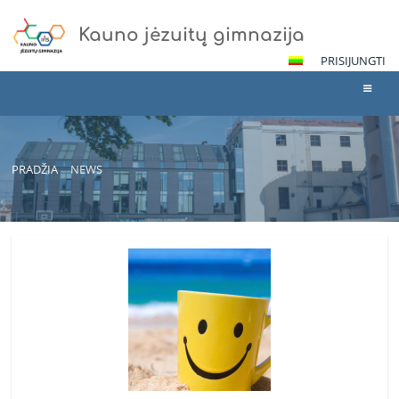
Kauno jėzuitų gimnazija
PRISIJUNGTI
PRADŽIA
NEWS
News