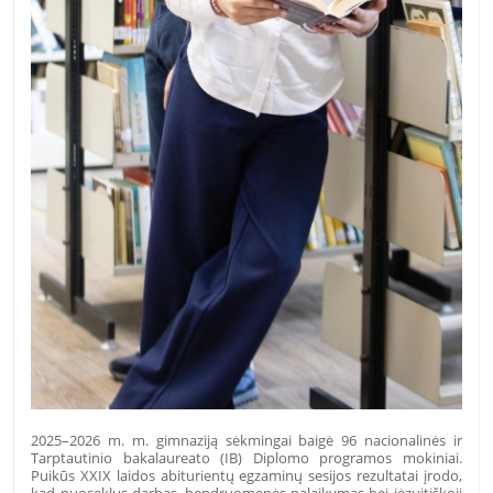
2025–2026 m. m. gimnaziją sėkmingai baigė 96 nacionalinės ir
Tarptautinio bakalaureato (IB) Diplomo programos mokiniai.
Puikūs XXIX laidos abiturientų egzaminų sesijos rezultatai įrodo,
kad nuoseklus darbas, bendruomenės palaikymas bei jėzuitiškoji