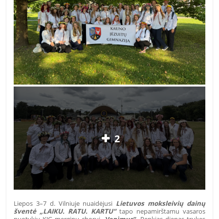
2
Liepos 3–7 d. Vilniuje nuaidėjusi
Lietuvos moksleivių dainų
šventė „LAIKU. RATU. KARTU“
tapo nepamirštamu vasaros