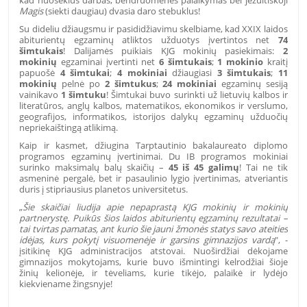
Magis
(siekti daugiau) dvasia daro stebuklus!
Su dideliu d
žiaugsmu ir pasididžiavimu skelbiame, kad XXIX laidos
abiturientų egzaminų atliktos užduotys įvertintos net
74
šimtukais
! Dalijamės puikiais KJG mokinių pasiekimais:
2
mokinių
egzaminai įvertinti net
6 šimtukais
;
1 mokinio
kraitį
papuošė
4 šimtukai
;
4 mokiniai
džiaugiasi
3 šimtukais
;
11
mokinių
pelnė po
2 šimtukus
;
24 mokiniai
egzaminų sesiją
vainikavo
1 šimtuku
! Šimtukai buvo surinkti už lietuvių kalbos ir
literatūros, anglų kalbos, matematikos, ekonomikos ir verslumo,
geografijos, informatikos, istorijos dalykų egzaminų užduočių
nepriekaištingą atlikimą.
Kaip ir kasmet, džiugina Tarptautinio bakalaureato diplomo
programos egzaminų įvertinimai. Du IB programos mokiniai
surinko maksimalų balų skaičių –
45 iš 45 galimų
! Tai ne tik
asmeninė pergalė, bet ir pasaulinio lygio įvertinimas, atveriantis
duris į stipriausius planetos universitetus.
„
Šie skaičiai liudija apie nepaprastą KJG mokinių ir mokinių
partnerystę. Puikūs šios laidos abiturientų egzaminų rezultatai –
t
ai tvirtas pamatas, ant kurio šie jauni žmonės statys savo ateities
idėjas, kurs pokytį visuomenėje ir garsins gimnazijos vardą
", -
įsitikinę KJG administracijos atstovai.
Nuoširdžiai dėkojame
gimnazijos mokytojams, kurie buvo išmintingi kelrodžiai šioje
žinių kelionėje, ir tėveliams, kurie tikėjo, palaikė ir lydėjo
kiekviename žingsnyje!