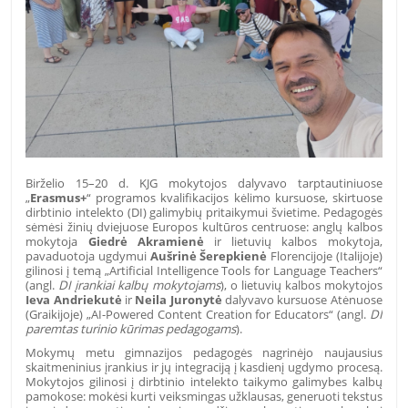
Birželio 15–20 d. KJG mokytojos dalyvavo tarptautiniuose
„
Erasmus+
“ programos kvalifikacijos kėlimo kursuose, skirtuose
dirbtinio intelekto (DI) galimybių pritaikymui švietime. Pedagogės
sėmėsi žinių dviejuose Europos kultūros centruose: anglų kalbos
mokytoja
Giedrė Akramienė
ir lietuvių kalbos mokytoja,
pavaduotoja ugdymui
Aušrinė Šerepkienė
Florencijoje (Italijoje)
gilinosi į temą „Artificial Intelligence Tools for Language Teachers“
(angl.
DI įrankiai kalbų mokytojams
), o lietuvių kalbos mokytojos
Ieva Andriekutė
ir
Neila Juronytė
dalyvavo kursuose Atėnuose
(Graikijoje) „AI-Powered Content Creation for Educators“ (angl.
DI
paremtas turinio kūrimas pedagogams
).
Mokymų metu gimnazijos pedagogės nagrinėjo naujausius
skaitmeninius įrankius ir jų integraciją į kasdienį ugdymo procesą.
Mokytojos gilinosi į dirbtinio intelekto taikymo galimybes kalbų
pamokose: mokėsi kurti veiksmingas užklausas, generuoti tekstus