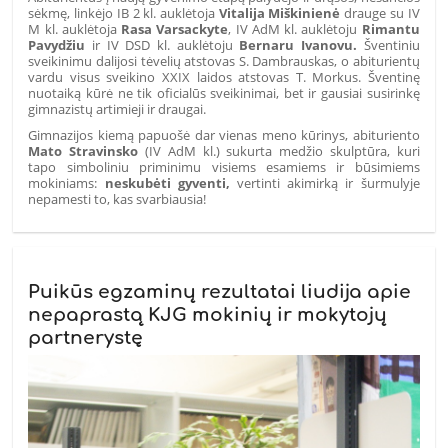
sėkmę, linkėjo IB 2 kl. auklėtoja
Vitalija Miškinienė
drauge su
IV
M kl. auklėtoja
Rasa Varsackyte
, IV AdM kl. auklėtoju
Rimantu
Pavydžiu
ir IV DSD kl. auklėtoju
Bernaru Ivanovu.
Šventiniu
sveikinimu dalijosi tėvelių atstovas S. Dambrauskas, o abiturientų
vardu visus sveikino XXIX laidos atstovas T. Morkus. Šventinę
nuotaiką kūrė ne tik oficialūs sveikinimai, bet ir gausiai susirinkę
gimnazistų artimieji ir draugai.
Gimnazijos kiemą papuošė dar vienas meno kūrinys,
abituriento
Mato Stravinsko
(IV AdM kl.) sukurta medžio skulptūra, kuri
tapo simboliniu priminimu visiems esamiems ir būsimiems
mokiniams:
neskubėti gyventi,
vertinti akimirką ir šurmulyje
nepamesti to, kas svarbiausia!
Puikūs egzaminų rezultatai liudija apie
nepaprastą KJG mokinių ir mokytojų
partnerystę