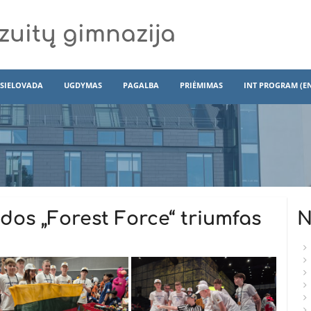
zuitų gimnazija
SIELOVADA
UGDYMAS
PAGALBA
PRIĖMIMAS
INT PROGRAM (E
os „Forest Force“ triumfas
N