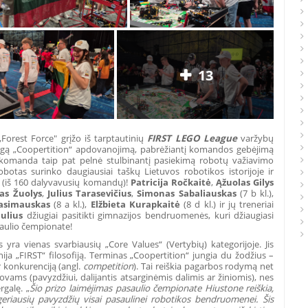
13
orest Force" grįžo iš tarptautinių
FIRST LEGO League
varžybų
ingą „Coopertition“ apdovanojimą, pabrėžiantį komandos gebėjimą
i komanda taip pat pelnė stulbinantį pasiekimą robotų važiavimo
botas surinko daugiausiai taškų Lietuvos robotikos istorijoje ir
 (iš 160 dalyvavusių komandų)!
Patricija Ročkaitė
,
Ąžuolas Gilys
as Žuolys
,
Julius Tarasevičius
,
Simonas Sabaliauskas
(7 b kl.),
asimauskas
(8 a kl.),
Elžbieta Kurapkaitė
(8 d kl.) ir jų treneriai
aulius
džiugiai pasitikti gimnazijos bendruomenės, kuri džiaugiasi
aulio čempionate!
yra vienas svarbiausių „Core Values“ (Vertybių) kategorijoje. Jis
nija „FIRST“ filosofiją. Terminas „Coopertition“ jungia du žodžius –
ir konkurenciją (angl.
competition
). Tai reiškia pagarbos rodymą net
vams (pavyzdžiui, dalijantis atsarginėmis dalimis ar žiniomis), nes
galę. „
Šio prizo laimėjimas pasaulio čempionate Hiustone reiškia,
riausių pavyzdžių visai pasaulinei robotikos bendruomenei. Šis