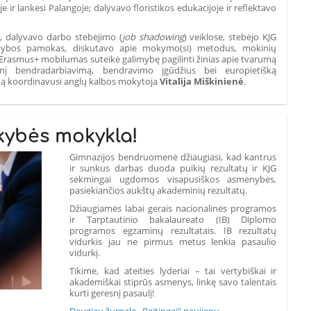
ir lankėsi Palangoje; dalyvavo floristikos edukacijoje ir reflektavo
ją, dalyvavo darbo stebėjimo (
job shadowing
) veiklose, stebėjo KJG
tybos pamokas, diskutavo apie mokymo(si) metodus, mokinių
Šis Erasmus+ mobilumas suteikė galimybę pagilinti žinias apie tvarumą
ūrinį bendradarbiavimą, bendravimo įgūdžius bei europietišką
mą koordinavusi anglų kalbos mokytoja
Vitalija Miškinienė
.
kybės mokykla!
Gimnazijos bendruomenė džiaugiasi, kad kantrus
ir sunkus darbas duoda puikių rezultatų ir KJG
sėkmingai ugdomos visapusiškos asmenybės,
pasiekiančios aukštų akademinių rezultatų.
Džiaugiamės labai gerais nacionalinės programos
ir Tarptautinio bakalaureato (IB) Diplomo
programos egzaminų rezultatais. IB rezultatų
vidurkis jau ne pirmus metus lenkia pasaulio
vidurkį.
Tikime, kad ateities lyderiai – tai vertybiškai ir
akademiškai stiprūs asmenys, linkę savo talentais
kurti geresnį pasaulį!
Daugiau žurnalo „Reitingai" naujienų.