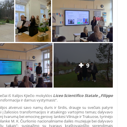
9
čiai iš Italijos Kjiečio mokyklos
Liceo Scientifico Statale „Filippo
ransformacija ir darnus vystymasis“.
jos atvėrusi savo namų duris ir širdis, drauge su svečiais patyrė
osi į žaliosios transformacijos ir atsakingo vartojimo temas; dalyvavo
linį tvarumą bei emocinę gerovę; lankėsi Vilniuje ir Trakuose, tyrinėjo
ilankė M. K. Čiurlionio nacionaliniame dailės muziejuje bei dalyvavo
elų takais“; susipažino su tvaraus kraštovaizdžio sprendimais