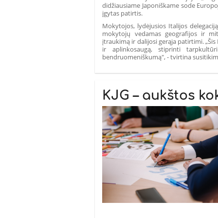
didžiausiame Japoniškame sode Europoje 
įgytas patirtis.
Mokytojos, lydėjusios Italijos delegaci
mokytojų vedamas geografijos ir mi
įtraukimą ir dalijosi gerąja patirtimi. „
ir aplinkosaugą, stiprinti tarpkult
bendruomeniškumą", - tvirtina susitiki
KJG – aukštos ko