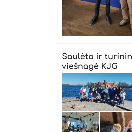
Saulėta ir turini
viešnagė KJG