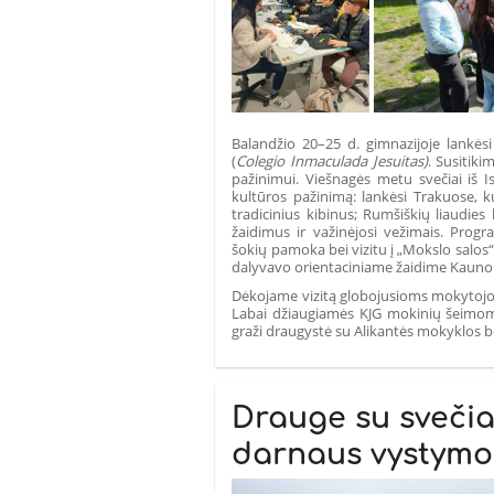
Balandžio 20–25 d. gimnazijoje lankės
(
Colegio Inmaculada Jesuitas)
. Susitik
pažinimui. Viešnagės metu svečiai iš I
kultūros pažinimą: lankėsi Trakuose, k
tradicinius kibinus; Rumšiškių liaudies
žaidimus ir važinėjosi vežimais. Pro
šokių pamoka bei vizitu į „Mokslo salos
dalyvavo orientaciniame žaidime Kauno s
Dėkojame vizitą globojusioms mokyto
Labai džiaugiamės KJG mokinių šeimomi
graži draugystė su Alikantės mokyklos 
Drauge su svečiai
darnaus vystymo