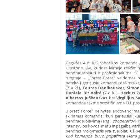
Gegužės 4 d. KJG robotikos komanda „F
Hiustone, JAV, kuriose laimėjo reikšm
bendradarbiauti ir profesionalumą. Š
rungtyje – „Forest Force" valdomas ro
pateko į geriausių komandų dešimtuką
(7 a kl.),
Tauras Danikauskas
,
Simon
Daniela Bitinaitė
(7 d kl.),
Herkus Z
Albertas Juškauskas
bei
Virgilijus S
komandos sėkme prestižiniame FLL pas
„Forest Force" pelnytas apdovanojimas 
skiriamas komandai, kuri geriausiai įkū
bendradarbiavimą (angl.
cooperation
) 
intensyvios kovos metu ir pagalbą varžo
bendras mokymasis yra svarbiau už per
kad komanda buvo pripažinta viena ge