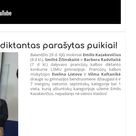
diktantas parašytas puikiai!
Balandžio 29 d. KJG mokiniai
Emilis Kazakevičius
(8 d kl.),
Smiltė Žilinskaitė
ir
Barbora Radvilaitė
(7 d kl.) dalyvavo prancūzų kalbos diktanto
konkurse LSMU gimnazijoje. Prancūzų kalbos
mokytojos
Evelina Listova
ir
Vilma Kaftanikė
drauge su gimnazijos bendruomene džiaugiasi 6 ir
7 merginų vietomis septintokų kategorije bei 1
vieta, kurią aštuntokų karegorijoje užėmė Emilis
Kazakevičius, nepadaręs nė vienos klaidos!