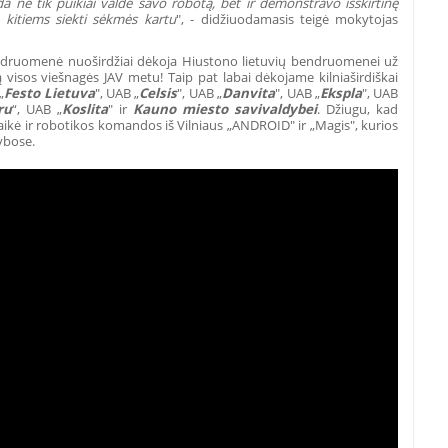
 ne tik puikiai valdė savo robotą, bet ir demonstravo išskirtinę
kitiems siekti sėkmės kartu
", - didžiuodamasis teigė mokytojas
endruomenė nuoširdžiai dėkoja Hiustono lietuvių bendruomenei už
 visos viešnagės JAV metu! Taip pat labai dėkojame kilniaširdiškai
„
Festo Lietuva
", UAB „
Celsis
", UAB „
Danvita
", UAB „
Ekspla
", UAB
ru
“, UAB „
Koslita
" ir
Kauno miesto savivaldybei
. Džiugu, kad
ikė ir robotikos komandos iš Vilniaus „ANDROID" ir „Magis", kurios
ybose.