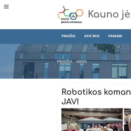
Kauno jė
PRADŽIA
APIE MUS
PARAMA
PRADŽIA
NEWS
News
Robotikos komand
JAV!