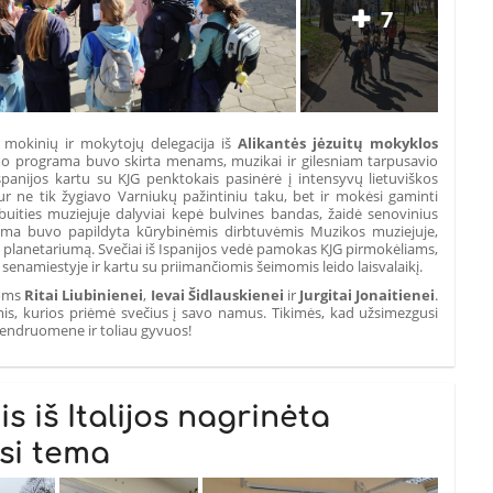
7
i mokinių ir mokytojų delegacija iš
Alikantės jėzuitų mokyklos
imo programa buvo skirta menams, muzikai ir gilesniam tarpusavio
spanijos kartu su KJG penktokais pasinėrė į intensyvų lietuviškos
ur ne tik žygiavo Varniukų pažintiniu taku, bet ir mokėsi gaminti
 buities muziejuje dalyviai kepė bulvines bandas, žaidė senovinius
grama buvo papildyta kūrybinėmis dirbtuvėmis Muzikos muziejuje,
“ planetariumą. Svečiai iš Ispanijos vedė pamokas KJG pirmokėliams,
enamiestyje ir kartu su priimančiomis šeimomis leido laisvalaikį.
joms
Ritai Liubinienei
,
Ievai Šidlauskienei
ir
Jurgitai Jonaitienei
.
s, kurios priėmė svečius į savo namus. Tikimės, kad užsimezgusi
bendruomene ir toliau gyvuos!
s iš Italijos nagrinėta
si tema