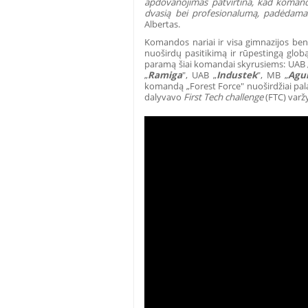
apdovanojimas patvirtina, kad komanda
dvasią bei profesionalumą, padėdama 
Albertas.
Komandos nariai ir visa gimnazijos b
nuoširdų pasitikimą ir rūpestingą globą
paramą šiai komandai skyrusiems: UAB 
„
Ramiga
", UAB „
Industek
", MB „
Agu
komandą „Forest Force" nuoširdžiai pala
dalyvavo
First Tech challenge
(FTC) varž