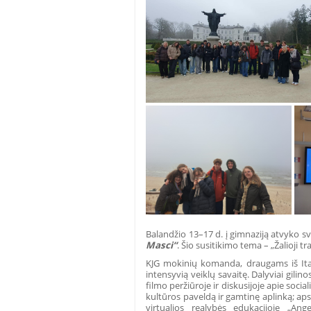
Balandžio 13–17 d. į gimnaziją atvyko sve
Masci“
. Šio susitikimo tema – „Žalioji t
KJG mokinių komanda, draugams iš Itali
intensyvią veiklų savaitę. Dalyviai gilin
filmo peržiūroje ir diskusijoje apie socia
kultūros paveldą ir gamtinę aplinką; aps
virtualios realybės edukacijoje „Ang