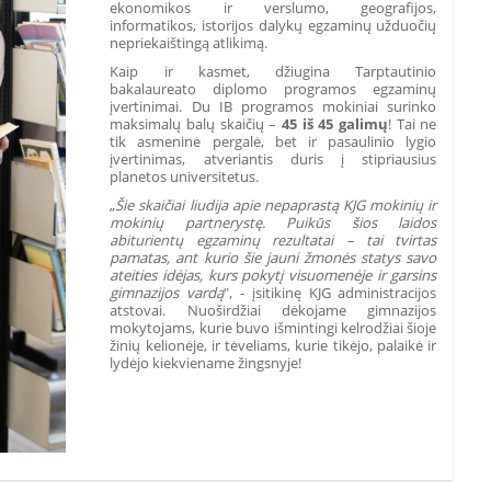
ekonomikos ir verslumo, geografijos,
informatikos, istorijos dalykų egzaminų užduočių
nepriekaištingą atlikimą.
Kaip ir kasmet, džiugina Tarptautinio
bakalaureato diplomo programos egzaminų
įvertinimai. Du IB programos mokiniai surinko
maksimalų balų skaičių –
45 iš 45 galimų
! Tai ne
tik asmeninė pergalė, bet ir pasaulinio lygio
įvertinimas, atveriantis duris į stipriausius
planetos universitetus.
„
Šie skaičiai liudija apie nepaprastą KJG mokinių ir
mokinių partnerystę. Puikūs šios laidos
abiturientų egzaminų rezultatai – t
ai tvirtas
pamatas, ant kurio šie jauni žmonės statys savo
ateities idėjas, kurs pokytį visuomenėje ir garsins
gimnazijos vardą
", - įsitikinę KJG administracijos
atstovai.
Nuoširdžiai dėkojame gimnazijos
mokytojams, kurie buvo išmintingi kelrodžiai šioje
žinių kelionėje, ir tėveliams, kurie tikėjo, palaikė ir
lydėjo kiekviename žingsnyje!