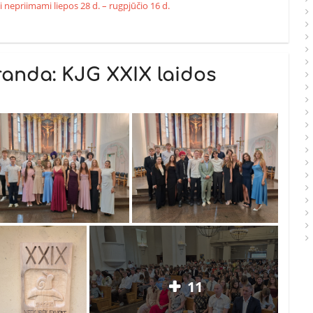
i nepriimami liepos 28 d. – rugpjūčio 16 d.
anda: KJG XXIX laidos
11