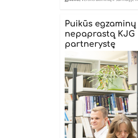
Puikūs egzaminų r
nepaprastą KJG 
partnerystę