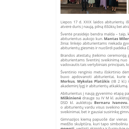
Liepos 17 d. XXIX laidos abiturientų i
atvėrė duris į naują, pilną iššūkių bei at
Šventė prasidėjo bendra malda – taip, ka
abiturientus aukojo kun.
Mantas Mileri
žinia: linkėjo abiturientams niekada gyv
abiturientų giesmės ir nuoširdi padėka D
Brandos atestatų įteikimo ceremoniją
abiturientams šventinį sveikinimą nuo 
vadovautis tais vertybiniais principais, 
Šventinio renginio metu išskirtinio dėm
buvo apdovanoti abiturientai, kurie
Morkus
,
Mykolas Platūkis
(IB 2 kl.) 
akademinį lygį ir abiturientų atkaklumą.
Abiturientus į naują gyvenimo etapą pal
Miškinienė
drauge su
IV M kl. auklėto
DSD kl. auklėtoju
Bernaru Ivanovu
o abiturientų vardu visus sveikino XXIX
sveikinimai, bet ir gausiai susirinkę gimn
Gimnazijos kiemą papuošė dar vienas 
medžio skulptūra, kuri tapo simbolini
gyventi,
vertinti akimirką ir šurmulyje 