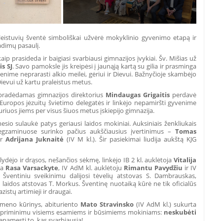
šleistuvių šventė simboliškai užvėrė mokyklinio gyvenimo etapą ir
radimų pasaulį.
ip prasideda ir baigiasi svarbiausi gimnazijos įvykiai. Šv. Mišias už
s SJ
. Savo pamoksle jis kreipėsi į jaunąją kartą su gilia ir prasminga
enime neprarasti alkio meilei, gėriui ir Dievui. Bažnyčioje skambėjo
ievui už kartu praleistus metus.
 pradėdamas gimnazijos direktorius
Mindaugas Grigaitis
perdavė
Europos jėzuitų švietimo delegatės ir linkėjo nepamiršti gyvenime
kuriuos jiems per visus šiuos metus įskiepijo gimnazija.
esio sulaukė patys geriausi laidos mokiniai. Auksiniais ženkliukais
 egzaminuose surinko pačius aukščiausius įvertinimus –
Tomas
ir
Adrijana Juknaitė
(IV M kl.). Šir pasiekimai liudija aukštą KJG
ydėjo ir drąsos, nešančios sėkmę, linkėjo IB 2 kl. auklėtoja
Vitalija
ja
Rasa Varsackyte
, IV AdM kl. auklėtoju
Rimantu Pavydžiu
ir IV
.
Šventiniu sveikinimu dalijosi tėvelių atstovas S. Dambrauskas,
 laidos atstovas T. Morkus. Šventinę nuotaiką kūrė ne tik oficialūs
azistų artimieji ir draugai.
meno kūrinys,
abituriento
Mato Stravinsko
(IV AdM kl.) sukurta
u priminimu visiems esamiems ir būsimiems mokiniams:
neskubėti
nepamesti to, kas svarbiausia!