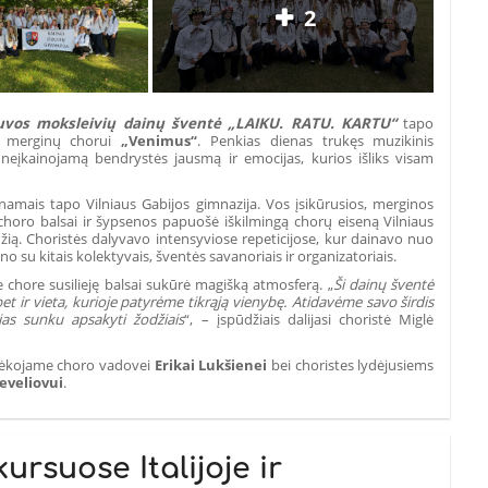
2
uvos moksleivių dainų šventė „LAIKU. RATU. KARTU“
tapo
G merginų chorui
„Venimus“
. Penkias dienas trukęs muzikinis
įkainojamą bendrystės jausmą ir emocijas, kurios išliks visam
s namais tapo Vilniaus Gabijos gimnazija. Vos įsikūrusios, merginos
choro balsai ir šypsenos papuošė iškilmingą chorų eiseną Vilniaus
džią. Choristės dalyvavo intensyviose repeticijose, kur dainavo nuo
no su kitais kolektyvais, šventės savanoriais ir organizatoriais.
 chore susilieję balsai sukūrė magišką atmosferą. „
Ši dainų šventė
t ir vieta, kurioje patyrėme tikrąją vienybę.
Atidavėme savo širdis
as sunku apsakyti žodžiais
“, – įspūdžiais dalijasi choristė Miglė
 dėkojame choro vadovei
Erikai Lukšienei
bei choristes lydėjusiems
eveliovui
.
ursuose Italijoje ir