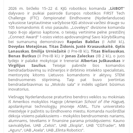
2026 m. birželio 15–22 d. KJG robotikos komanda „
LitBOT
“
dalyvavo ir puikiai pasirodė Europos robotikos FIRST Tech
Challenge (FTC) čempionate! Eindhovene (Nyderlanduose)
vykusiose tarptautinėse varžybose KJG atstovai varžėsi drauge su
105 komandomis iš viso pasaulio. „Loveleys“ divizione komanda
tapo 8-ojo aljanso kapitone, o teisėjų vertinime pelnė prestižinį
„Connect Award“ 1-osios vietos apdovanojimą! Savo kūrybiškumą
bei sumanumą demonstravo
Rapolas Babilas
(I AdM kl.),
Dovydas Motejūnas
,
Titas Židonis
,
Justė Krasauskaitė
,
Gytis
Lanauskas
,
Emilija Urniežaitė
(I Pre-IB kl.),
Titas Bieliauskas
,
Benas Butkus
(II Pre-IB kl.) ir
Jonas Zaleckas
(IB 2 kl.), o juos
lydėjo ir palaikė mokytojai ir treneriai
Albertas Juškauskas
ir
Virgilijus Saulius
. Teisėjai pabrėžė šios komandos
bendradarbiavimą su inžinerijos ir dirbtinio intelekto specialistais,
mentorystę kitoms Lietuvos komandoms ir aktyvų STEM
bendruomenės stiprinimą. Taip pat buvo įvertintas
bendradarbiavimas su „Mokslo sala" ir indėlis ugdant būsimus
inovatorius.
Viešnagę Nyderlanduose praturtino bendros veiklos su mokiniais
iš Amerikos mokyklos Hagoje (
American School of the Hague
),
apsilankymai technologijų įmonėje
ASML, TU/e universiteto
miestelyje ir pažintis su Eindhoveno miestu.
Komanda nuoširdžiai
dėkoja visiems palaikiusiems – mokyklos bendruomenės nariams,
alumnams, tėveliams ir finansine parama prisidėjusiems: Kauno
savivaldybei, UAB „Celsis“, UAB „Ekspla“, UAB "CGTrader", MB
„Aguru“, UAB „Asela“, UAB „Elinta Robotics“.