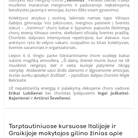
nuotykiu KJG merginų chorui
„Venimus“
. Penkias dienas trukęs
muzikinis maratonas merginoms ir padovanojo neįkainojamą
bendrystės jausmą ir emocijas, kurios išliks visam gyvenimui.
Kolektyvui atvykus į sostinę, laikiniais namais tapo Vilniaus
Gabijos gimnazija. Vos įsikūrusios, merginos pasinėrė į šventės
sūkurį – „Venimus“ choro balsai ir šypsenos papuošė iškilmingą
chorų eiseną Vilniaus centre, skelbdami oficialią šventės pradžią.
Choristės dalyvavo intensyviose repeticijose, kur dainavo nuo
ankstyvo ryto iki vėlyvo vakaro, susipažino su kitais kolektyvais,
šventės savanoriais ir organizatoriais.
Liepos 6 d. Vingio parke tūkstantiniame chore susilieję balsai
sukūrė magišką atmosferą. „
Ši dainų šventė mums buvo ne tik
muzikinis renginys, bet ir vieta, kurioje patyrėme tikrąją
vienybę.
Atidavėme savo širdis dainoms ir išgyvenome emocijas,
kurias sunku apsakyti žodžiais
“, – įspūdžiais dalijasi choristė Miglė
Belickaitė.
Už nepailstančią energiją ir palaikymą dėkojame choro vadovei
Erikai Lukšienei
bei choristes lydėjusiems
Ingai Juškaitei-
Bajorienei
ir
Artūrui Ševeliovui
.
Tarptautiniuose kursuose Italijoje ir
Graikijoje mokytojos gilino žinias apie