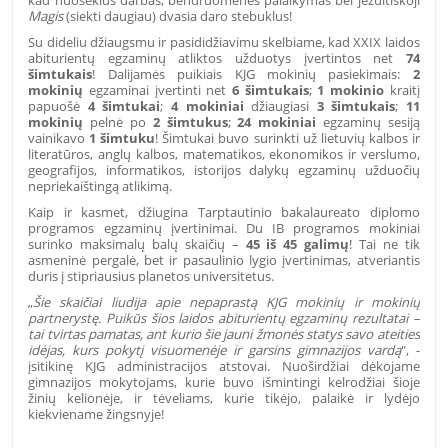
Magis
(siekti daugiau) dvasia daro stebuklus!
Su dideliu d
žiaugsmu ir pasididžiavimu skelbiame, kad XXIX laidos
abiturientų egzaminų atliktos užduotys įvertintos net
74
šimtukais
! Dalijamės puikiais KJG mokinių pasiekimais:
2
mokinių
egzaminai įvertinti net
6 šimtukais
;
1 mokinio
kraitį
papuošė
4 šimtukai
;
4 mokiniai
džiaugiasi
3 šimtukais
;
11
mokinių
pelnė po
2 šimtukus
;
24 mokiniai
egzaminų sesiją
vainikavo
1 šimtuku
! Šimtukai buvo surinkti už lietuvių kalbos ir
literatūros, anglų kalbos, matematikos, ekonomikos ir verslumo,
geografijos, informatikos, istorijos dalykų egzaminų užduočių
nepriekaištingą atlikimą.
Kaip ir kasmet, džiugina Tarptautinio bakalaureato diplomo
programos egzaminų įvertinimai. Du IB programos mokiniai
surinko maksimalų balų skaičių –
45 iš 45 galimų
! Tai ne tik
asmeninė pergalė, bet ir pasaulinio lygio įvertinimas, atveriantis
duris į stipriausius planetos universitetus.
„
Šie skaičiai liudija apie nepaprastą KJG mokinių ir mokinių
partnerystę. Puikūs šios laidos abiturientų egzaminų rezultatai –
t
ai tvirtas pamatas, ant kurio šie jauni žmonės statys savo ateities
idėjas, kurs pokytį visuomenėje ir garsins gimnazijos vardą
", -
įsitikinę KJG administracijos atstovai.
Nuoširdžiai dėkojame
gimnazijos mokytojams, kurie buvo išmintingi kelrodžiai šioje
žinių kelionėje, ir tėveliams, kurie tikėjo, palaikė ir lydėjo
kiekviename žingsnyje!