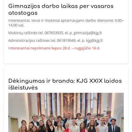
Gimnazijos darbo laikas per vasaros
atostogas
Interesantai, tėvai ir mokiniai aptarnaujami darbo dienomis 9.00–
14.00 val.
Mokinių raštinės tel. 067653935, el. p. gimnazija@kjg.lt
Administracijos raštinės tel. 061819949, el. p. kjg@kjg.lt
Interesantai nepriimami liepos 28 d. – rugpjūčio 16 d.
Dėkingumas ir branda: KJG XXIX laidos
išleistuvės