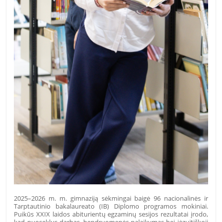
2025–2026 m. m. gimnaziją sėkmingai baigė 96 nacionalinės ir
Tarptautinio bakalaureato (IB) Diplomo programos mokiniai.
Puikūs XXIX laidos abiturientų egzaminų sesijos rezultatai įrodo,
kad nuoseklus darbas, bendruomenės palaikymas bei jėzuitiškoji