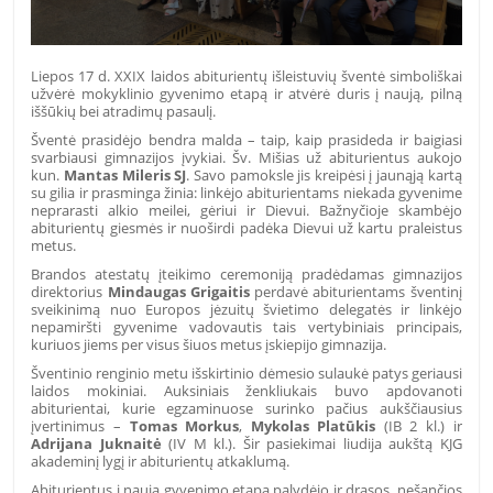
Liepos 17 d. XXIX laidos abiturientų išleistuvių šventė simboliškai
užvėrė mokyklinio gyvenimo etapą ir atvėrė duris į naują, pilną
iššūkių bei atradimų pasaulį.
Šventė prasidėjo bendra malda – taip, kaip prasideda ir baigiasi
svarbiausi gimnazijos įvykiai. Šv. Mišias už abiturientus aukojo
kun.
Mantas Mileris SJ
. Savo pamoksle jis kreipėsi į jaunąją kartą
su gilia ir prasminga žinia: linkėjo abiturientams niekada gyvenime
neprarasti alkio meilei, gėriui ir Dievui. Bažnyčioje skambėjo
abiturientų giesmės ir nuoširdi padėka Dievui už kartu praleistus
metus.
Brandos atestatų įteikimo ceremoniją pradėdamas gimnazijos
direktorius
Mindaugas Grigaitis
perdavė abiturientams šventinį
sveikinimą nuo Europos jėzuitų švietimo delegatės ir linkėjo
nepamiršti gyvenime vadovautis tais vertybiniais principais,
kuriuos jiems per visus šiuos metus įskiepijo gimnazija.
Šventinio renginio metu išskirtinio dėmesio sulaukė patys geriausi
laidos mokiniai. Auksiniais ženkliukais buvo apdovanoti
abiturientai, kurie egzaminuose surinko pačius aukščiausius
įvertinimus –
Tomas Morkus
,
Mykolas Platūkis
(IB 2 kl.) ir
Adrijana Juknaitė
(IV M kl.). Šir pasiekimai liudija aukštą KJG
akademinį lygį ir abiturientų atkaklumą.
Abiturientus į naują gyvenimo etapą palydėjo ir drąsos, nešančios