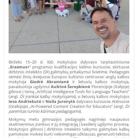
Birželio 15–20 d. KJG mokytojos dalyvavo tarptautiniuose
„
Erasmus+
“ programos kvalifikacijos kėlimo kursuose, skirtuose
dirbtinio intelekto (DI) galimybių pritaikymui švietime. Pedagogės
sėmėsi žinių dviejuose Europos kultūros centruose: anglų kalbos
mokytoja
Giedrė Akramienė
ir lietuvių kalbos mokytoja,
pavaduotoja ugdymui
Aušrinė Šerepkienė
Florencijoje (Italijoje)
gilinosi į temą „Artificial Intelligence Tools for Language Teachers“
(angl.
DI įrankiai kalbų mokytojams
), o lietuvių kalbos mokytojos
Ieva Andriekutė
ir
Neila Juronytė
dalyvavo kursuose Atėnuose
(Graikijoje) „AI-Powered Content Creation for Educators“ (angl.
DI
paremtas turinio kūrimas pedagogams
).
Mokymų metu gimnazijos pedagogės nagrinėjo naujausius
skaitmeninius įrankius ir jų integraciją į kasdienį ugdymo procesą.
Mokytojos gilinosi į dirbtinio intelekto taikymo galimybes kalbų
pamokose: mokėsi kurti veiksmingas užklausas, generuoti tekstus