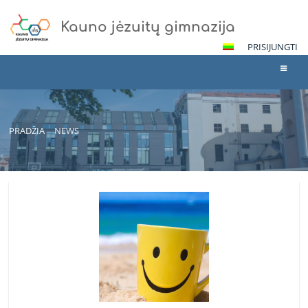
Kauno jėzuitų gimnazija
PRISIJUNGTI
PRADŽIA
NEWS
News