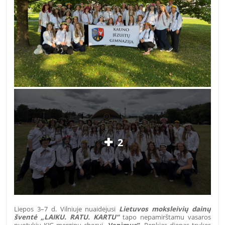
2
Liepos 3–7 d. Vilniuje nuaidėjusi
Lietuvos moksleivių dainų
šventė „LAIKU. RATU. KARTU“
tapo nepamirštamu vasaros