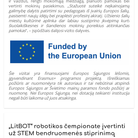
ir vaizdus, rengti mokomąją medžiagą, planuoti pamokas bei
vertinti mokinių pasiekimus. „
Stažuotė suteikė neįkainojamą
galimybę dalytis patirtimi su pedagogais iš įvairių Europos šalių,
pasisemti naujų idėjų bei praplėsti profesinį akiratį. Užsienio šalių
miestų kultūrinė aplinka dar labiau sustiprino įkvėpimą kurti
šiuolaikiškesnes ir šiandienos mokinių poreikius atitinkančias
pamokas
“, – įspūdžiais dalijosi vizito dalyvės.
Šie vizitai yra finansuojami Europos Sąjungos lėšomis,
įgyvendinant Erasmus+ programos projektą. Išreiškiamas
požiūris ar nuomonėyra tik autoriaus ir tai nebūtinai atspindi
Europos Sąjungos ar Švietimo mainų paramos fondo požiūrį ar
nuomonę. Nei Europos Sąjunga, nei dotaciją teikianti institucija
negali būti laikoma už juos atsakinga.
„LitBOT“ robotikos čempionate įvertinti
už STEM bendruomenės stiprinimą