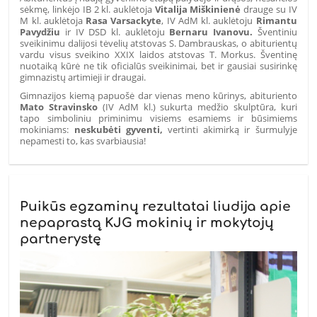
sėkmę, linkėjo IB 2 kl. auklėtoja
Vitalija Miškinienė
drauge su
IV
M kl. auklėtoja
Rasa Varsackyte
, IV AdM kl. auklėtoju
Rimantu
Pavydžiu
ir IV DSD kl. auklėtoju
Bernaru Ivanovu.
Šventiniu
sveikinimu dalijosi tėvelių atstovas S. Dambrauskas, o abiturientų
vardu visus sveikino XXIX laidos atstovas T. Morkus. Šventinę
nuotaiką kūrė ne tik oficialūs sveikinimai, bet ir gausiai susirinkę
gimnazistų artimieji ir draugai.
Gimnazijos kiemą papuošė dar vienas meno kūrinys,
abituriento
Mato Stravinsko
(IV AdM kl.) sukurta medžio skulptūra, kuri
tapo simboliniu priminimu visiems esamiems ir būsimiems
mokiniams:
neskubėti gyventi,
vertinti akimirką ir šurmulyje
nepamesti to, kas svarbiausia!
Puikūs egzaminų rezultatai liudija apie
nepaprastą KJG mokinių ir mokytojų
partnerystę