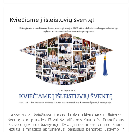
Kviečiame į išleistuvių šventę!
Liepos 17 d. kviečiame į
XXIX laidos abiturientų
išleistuvių
šventę, kuri prasidės 17 val. šv. Mišiomis Kauno šv. Pranciškaus
Ksavero (jėzuitų) bažnyčioje. Džiaugiamės ir sveikiname Kauno
jėzuitų gimnazijos abiturientus, baigusius bendrojo ugdymo ir